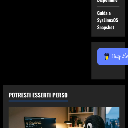
Guida a
SysLinuxOS
Snapshot
Buy Me 
POTRESTI ESSERTI PERSO