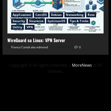
Applicazioni
CentOS
Debian
Networking
Rete
Security
Sicurezza
SysLinuxOS
Tips & Tricks
Utility
VPN
WireGuard su Linux: VPN Server
Franco Conidi aka edmond
23/06/2026
0
Copyright © All rights reserved.
|
MoreNews
di AF
themes.