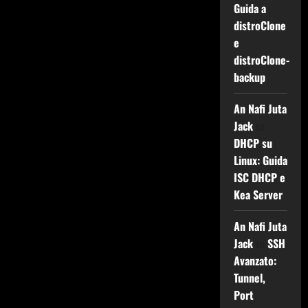
Guida a
distroClone
e
distroClone-
backup
An Nafi Juta
Jack
su
DHCP su
Linux: Guida
ISC DHCP e
Kea Server
An Nafi Juta
Jack
su
SSH
Avanzato:
Tunnel,
Port