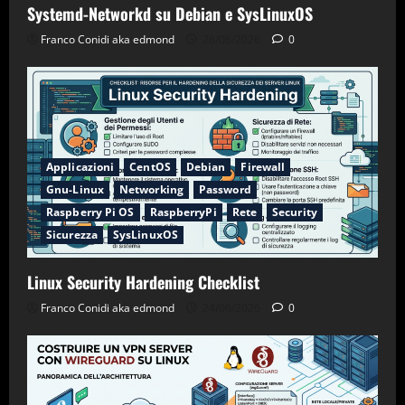
Systemd-Networkd su Debian e SysLinuxOS
Franco Conidi aka edmond
26/06/2026
0
Applicazioni
CentOS
Debian
Firewall
Gnu-Linux
Networking
Password
Raspberry Pi OS
RaspberryPi
Rete
Security
Sicurezza
SysLinuxOS
Linux Security Hardening Checklist
Franco Conidi aka edmond
24/06/2026
0