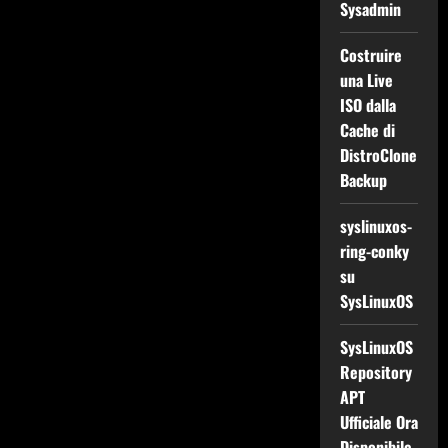
Sysadmin
Costruire
una Live
ISO dalla
Cache di
DistroClone
Backup
syslinuxos-
ring-conky
su
SysLinuxOS
SysLinuxOS
Repository
APT
Ufficiale Ora
Disponibile