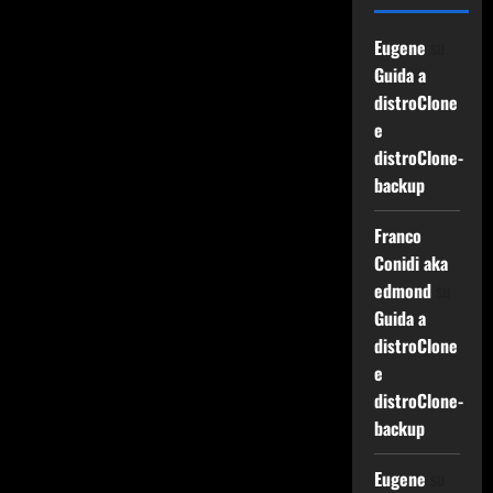
Eugene
su
Guida a
distroClone
e
distroClone-
backup
Franco
Conidi aka
edmond
su
Guida a
distroClone
e
distroClone-
backup
Eugene
su