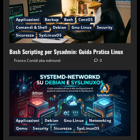
Applicazioni
Backup
Bash
CentOS
Comandi & Shell
Debian
Gnu-Linux
Security
Sicurezza
SysLinuxOS
Bash Scripting per Sysadmin: Guida Pratica Linux
Franco Conidi aka edmond
27/06/2026
0
Applicazioni
Debian
Gnu-Linux
Networking
Qemu
Security
Sicurezza
SysLinuxOS