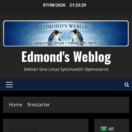
Vai
07/08/2026
21:23:30
al
contenuto
Edmond's Weblog
Debian Gnu Linux SysLinuxOS Opensource
Menu
principale
Home
firestarter
Applicazioni
Debian
Errori
Firewall
firestarter
AR
Gnu-Linux
Tips & Tricks