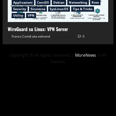
Applicazioni
CentOS
Debian
Networking
Rete
Security
Sicurezza
SysLinuxOS
Tips & Tricks
Utility
VPN
WireGuard su Linux: VPN Server
Franco Conidi aka edmond
23/06/2026
0
Copyright © All rights reserved.
|
MoreNews
di AF
themes.