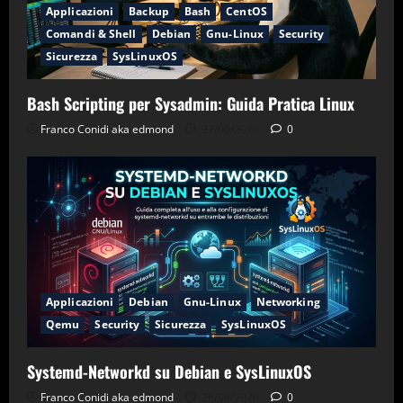
Applicazioni
Backup
Bash
CentOS
Comandi & Shell
Debian
Gnu-Linux
Security
Sicurezza
SysLinuxOS
Bash Scripting per Sysadmin: Guida Pratica Linux
Franco Conidi aka edmond
27/06/2026
0
Applicazioni
Debian
Gnu-Linux
Networking
Qemu
Security
Sicurezza
SysLinuxOS
Systemd-Networkd su Debian e SysLinuxOS
Franco Conidi aka edmond
26/06/2026
0