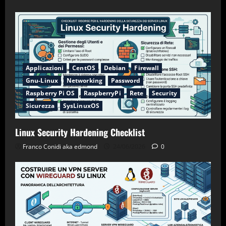
Applicazioni
CentOS
Debian
Firewall
Gnu-Linux
Networking
Password
Raspberry Pi OS
RaspberryPi
Rete
Security
Sicurezza
SysLinuxOS
Linux Security Hardening Checklist
Franco Conidi aka edmond
24/06/2026
0