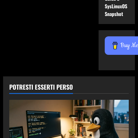
SysLinuxOS
Snapshot
Buy Me 
POTRESTI ESSERTI PERSO