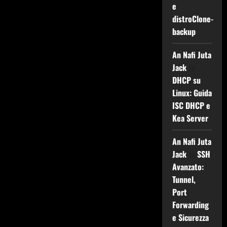
e
distroClone-
backup
An Nafi Juta
Jack
su
DHCP su
Linux: Guida
ISC DHCP e
Kea Server
An Nafi Juta
Jack
su
SSH
Avanzato:
Tunnel,
Port
Forwarding
e Sicurezza