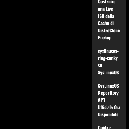
Costruire
una Live
ISO dalla
Cache di
DistroClone
Backup
syslinuxos-
ring-conky
su
SysLinuxOS
SysLinuxOS
Repository
APT
Ufficiale Ora
Disponibile
Guida a