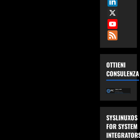
Link
X
You
Fee
OTTIENI
CONSULENZA
SYSLINUXOS
FOR SYSTEM
INTEGRATOR