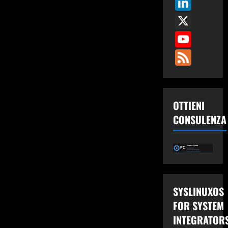
Link
HSDPA-
HSUPA
X
Option-
GTM380-
You
GlobeTrotter
Fee
OTTIENI
CONSULENZA
SYSLINUXOS
FOR SYSTEM
INTEGRATOR