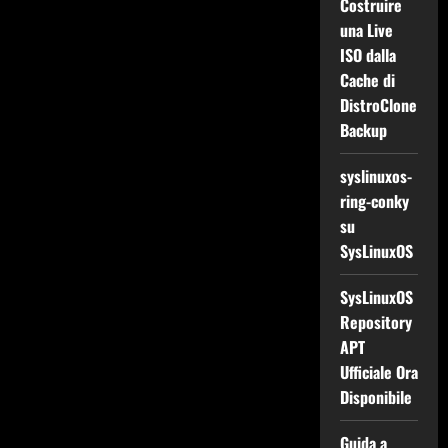
Costruire
una Live
ISO dalla
Cache di
DistroClone
Backup
syslinuxos-
ring-conky
su
SysLinuxOS
SysLinuxOS
Repository
APT
Ufficiale Ora
Disponibile
Guida a