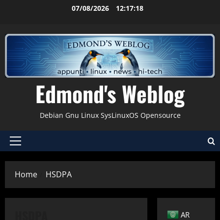
Vai
07/08/2026
12:17:19
al
contenuto
Edmond's Weblog
Debian Gnu Linux SysLinuxOS Opensource
Menu
principale
Home
HSDPA
Applicazioni
Aspire One
Gnu-Linux
Hardware
Kernel
News
Rete
HSDPA
AR
Tips & Tricks
Utility