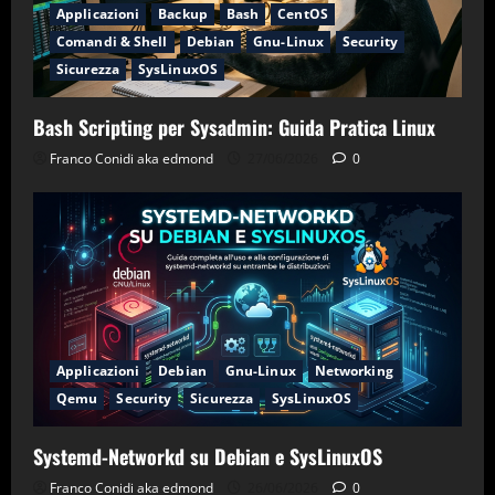
Applicazioni
Backup
Bash
CentOS
Comandi & Shell
Debian
Gnu-Linux
Security
Sicurezza
SysLinuxOS
Bash Scripting per Sysadmin: Guida Pratica Linux
Franco Conidi aka edmond
27/06/2026
0
Applicazioni
Debian
Gnu-Linux
Networking
Qemu
Security
Sicurezza
SysLinuxOS
Systemd-Networkd su Debian e SysLinuxOS
Franco Conidi aka edmond
26/06/2026
0