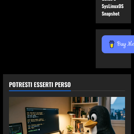
SysLinuxOS
Snapshot
Buy Me 
POTRESTI ESSERTI PERSO