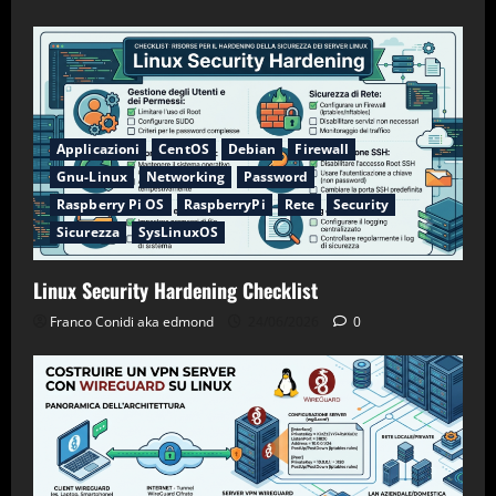
Applicazioni
CentOS
Debian
Firewall
Gnu-Linux
Networking
Password
Raspberry Pi OS
RaspberryPi
Rete
Security
Sicurezza
SysLinuxOS
Linux Security Hardening Checklist
Franco Conidi aka edmond
24/06/2026
0