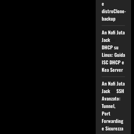
e
distroClone-
backup
An Nafi Juta
Jack
su
DHCP su
Linux: Guida
ISC DHCP e
Kea Server
An Nafi Juta
Jack
su
SSH
Avanzato:
Tunnel,
Port
Forwarding
e Sicurezza