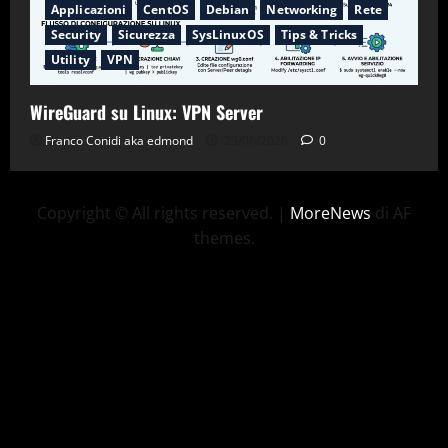
Applicazioni
CentOS
Debian
Networking
Rete
Security
Sicurezza
SysLinuxOS
Tips & Tricks
Utility
VPN
WireGuard su Linux: VPN Server
Franco Conidi aka edmond
23/06/2026
0
Copyright © All rights reserved.
|
MoreNews
di AF
themes.