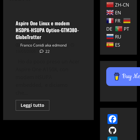
ZH-CN
Wireless
EN
FR
Aspire One Linux e modem
DE
PT
HSDPA-HSUPA Option-GTM380-
GlobeTrotter
RU
ES
Franco Conidi aka edmond
19/03/2009
22
Ho da poco preso un Acer
Aspire One A150X, con
Buy Me 
modem HSUPA
embedded, e diciamo
che...
Leggi
Leggi tutto
di
più
Face
su
Aspire
GitH
One
Linux
e
modem