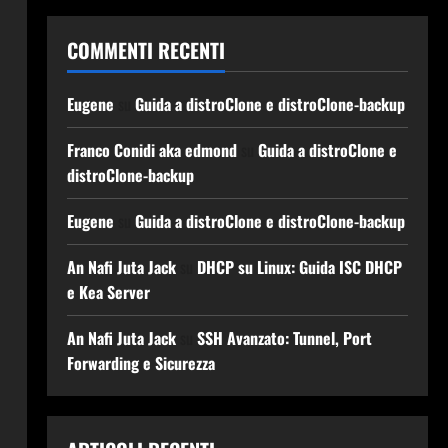
COMMENTI RECENTI
Eugene
su
Guida a distroClone e distroClone-backup
Franco Conidi aka edmond
su
Guida a distroClone e
distroClone-backup
Eugene
su
Guida a distroClone e distroClone-backup
An Nafi Juta Jack
su
DHCP su Linux: Guida ISC DHCP
e Kea Server
An Nafi Juta Jack
su
SSH Avanzato: Tunnel, Port
Forwarding e Sicurezza