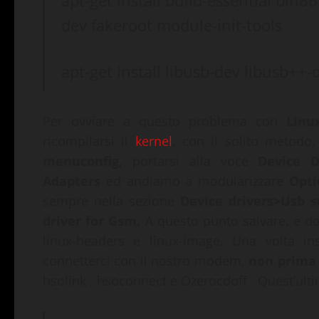
apt-get install build-essential bin
dev fakeroot module-init-tools
apt-get install libusb-dev libusb++
Per ovviare a questo problema con
Linu
ricompilarsi il
kernel
, con il solito metodo,
menuconfig,
portarsi alla voce
Device D
Adapters
ed andiamo a modularizzare
Opti
sempre nella sezione
Device
drivers>Usb s
driver for Gsm
.
A questo punto salvare, e do
linux-headers e linux-image. Una volta in
connetterci con il nostro modem,
non prima
hsolink , hsoconnect e Ozerocdoff . Quest’ultim