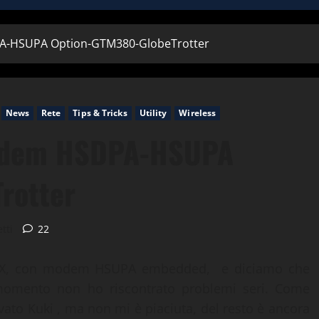
A-HSUPA Option-GTM380-GlobeTrotter
News
Rete
Tips & Tricks
Utility
Wireless
modem HSDPA-HSUPA
rotter
tti
22
50X, con modem HSUPA embedded, e diciamo che
momento non ho riscontrato problemi seri. Come
vato Kuki , ma non mi è piaciuta, del resto è ancora