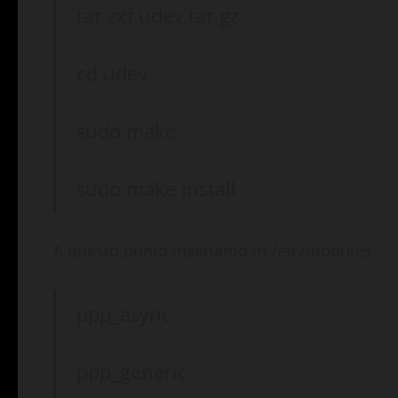
tar zxf udev.tar.gz
cd udev
sudo make
sudo make install
A questo punto inseriamo in /etc/modules
ppp_async
ppp_generic