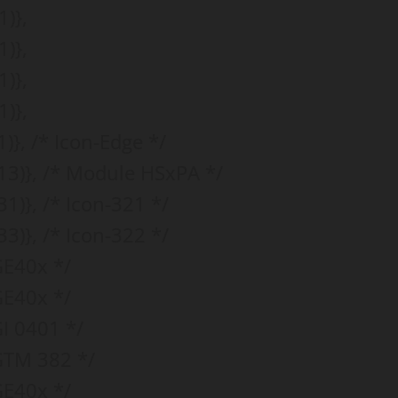
)},
)},
)},
)},
)}, /* Icon-Edge */
13)}, /* Module HSxPA */
1)}, /* Icon-321 */
3)}, /* Icon-322 */
GE40x */
GE40x */
I 0401 */
GTM 382 */
GE40x */