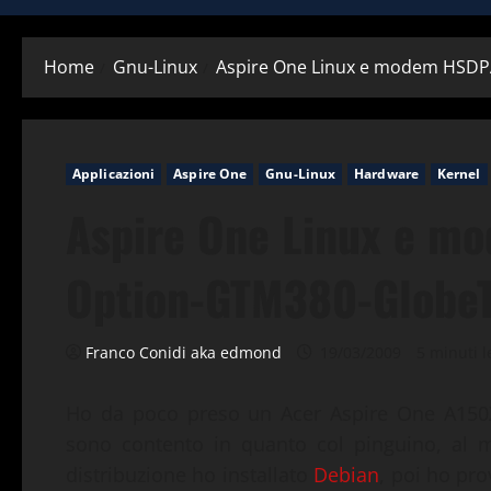
Home
Gnu-Linux
Aspire One Linux e modem HSDP
Applicazioni
Aspire One
Gnu-Linux
Hardware
Kernel
Aspire One Linux e 
Option-GTM380-GlobeT
Franco Conidi aka edmond
19/03/2009
5 minuti le
Ho da poco preso un Acer Aspire One A1
sono contento in quanto col pinguino, al 
distribuzione ho installato
Debian
, poi ho pro