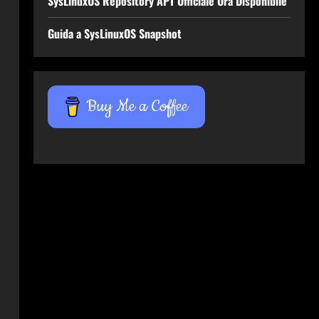
SysLinuxOS Repository APT Ufficiale Ora Disponibile
Guida a SysLinuxOS Snapshot
Buy Me a Coffee