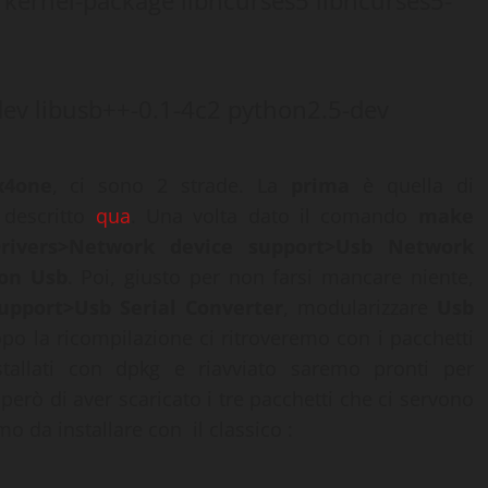
86 kernel-package libncurses5 libncurses5-
-dev libusb++-0.1-4c2 python2.5-dev
x4one
, ci sono 2 strade. La
prima
è quella di
 descritto
qua
. Una volta dato il comando
make
rivers>Network device support>Usb Network
on Usb
. Poi, giusto per non farsi mancare niente,
upport>Usb Serial Converter
, modularizzare
Usb
po la ricompilazione ci ritroveremo con i pacchetti
stallati con dpkg e riavviato saremo pronti per
però di aver scaricato i tre pacchetti che ci servono
o da installare con il classico :