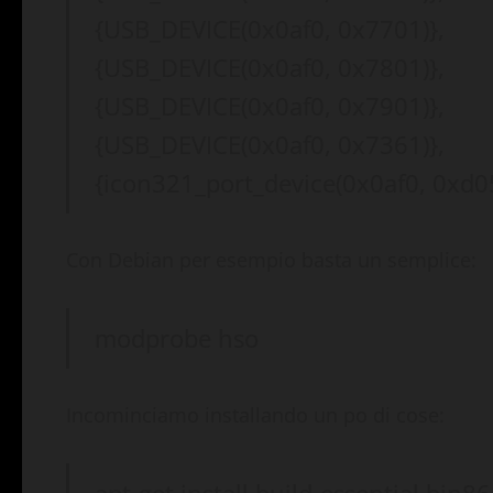
{USB_DEVICE(0x0af0, 0x7701)},
{USB_DEVICE(0x0af0, 0x7801)},
{USB_DEVICE(0x0af0, 0x7901)},
{USB_DEVICE(0x0af0, 0x7361)},
{icon321_port_device(0x0af0, 0xd05
Con Debian per esempio basta un semplice:
modprobe hso
Incominciamo installando un po di cose: