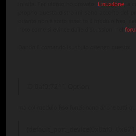
in alfa. Per ultimo ho provato
Linux4one
, a 
proprio questa distro mi sono accorto del 
quanto non è stato inserito il modulo
hso
, de
noto come si evince dalle discussioni nel
for
Dando il comando lsusb, io ottengo questo:
ID 0af0:7211 Option
ma col modulo
hso
funzionano anche tutti ques
{default_port_device(0x0af0, 0x6711