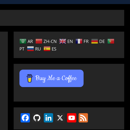
AR
ZH-CN
EN
FR
DE
PT
RU
ES
Buy Me a Coffee
Facebook
GitHub
LinkedIn
X
YouTube
Feed