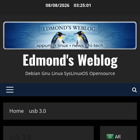
Vai
08/08/2026
03:25:01
al
contenuto
Edmond's Weblog
Debian Gnu Linux SysLinuxOS Opensource
Menu
principale
Home
usb 3.0
usb 3.0
AR
Gnu-Linux
Hardware