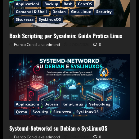
Applicazioni
Backup
Bash
CentOS
Comandi & Shell
Debian
Gnu-Linux
Security
Sicurezza
SysLinuxOS
Bash Scripting per Sysadmin: Guida Pratica Linux
Franco Conidi aka edmond
27/06/2026
0
Applicazioni
Debian
Gnu-Linux
Networking
Qemu
Security
Sicurezza
SysLinuxOS
Systemd-Networkd su Debian e SysLinuxOS
Franco Conidi aka edmond
26/06/2026
0