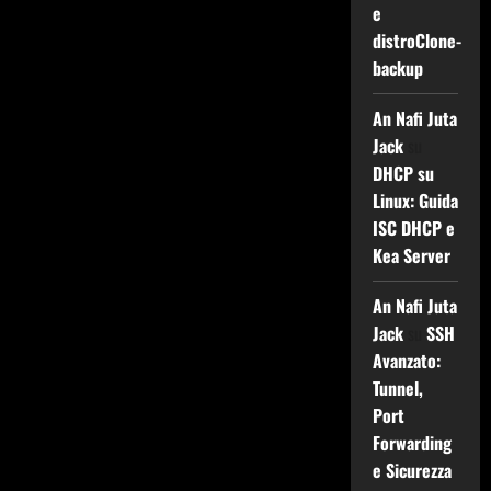
e
distroClone-
backup
An Nafi Juta
Jack
su
DHCP su
Linux: Guida
ISC DHCP e
Kea Server
An Nafi Juta
Jack
su
SSH
Avanzato:
Tunnel,
Port
Forwarding
e Sicurezza