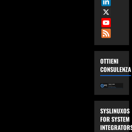
Link
X
You
Fee
OTTIENI
CONSULENZA
SYSLINUXOS
FOR SYSTEM
INTEGRATOR