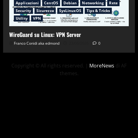
Applicazioni
CentOS
Debian
Networking
Rete
Security
Sicurezza
SysLinuxOS
Tips & Tricks
Utility
VPN
WireGuard su Linux: VPN Server
Franco Conidi aka edmond
23/06/2026
0
Copyright © All rights reserved.
|
MoreNews
di AF
themes.