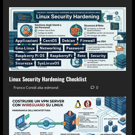
Applicazioni
CentOS
Debian
Firewall
Gnu-Linux
Networking
Password
Raspberry Pi OS
RaspberryPi
Rete
Security
Sicurezza
SysLinuxOS
Linux Security Hardening Checklist
Franco Conidi aka edmond
24/06/2026
0