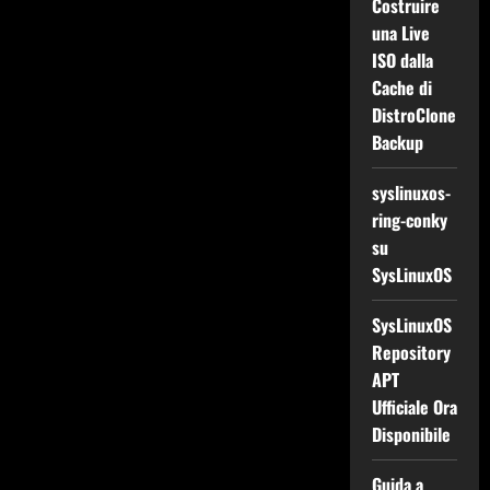
Costruire
una Live
ISO dalla
Cache di
DistroClone
Backup
syslinuxos-
ring-conky
su
SysLinuxOS
SysLinuxOS
Repository
APT
Ufficiale Ora
Disponibile
Guida a