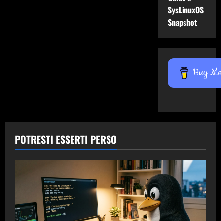
SysLinuxOS
Snapshot
Buy Me 
POTRESTI ESSERTI PERSO