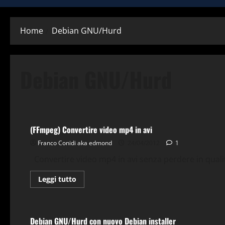
Home
Debian GNU/Hurd
Debian GNU/Hurd
Applicazioni
Comandi & Shell
Debian GNU/Hurd
FFm
(FFmpeg) Convertire video mp4 in avi
Franco Conidi aka edmond
24/04/2012
1
Convertire video mp4 in avi senza perdere in qualit
Leggi
Leggi tutto
di
più
Debian GNU/Hurd
Gnu-Linux
News
Qemu
VirtualB
su
(FFmpeg)
Convertire
Debian GNU/Hurd con nuovo Debian installer
video