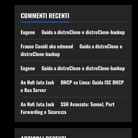
COMMENTI RECENTI
Eugene
su
Guida a distroClone e distroClone-backup
Franco Conidi aka edmond
su
Guida a distroClone e
distroClone-backup
Eugene
su
Guida a distroClone e distroClone-backup
An Nafi Juta Jack
su
DHCP su Linux: Guida ISC DHCP
e Kea Server
An Nafi Juta Jack
su
SSH Avanzato: Tunnel, Port
Forwarding e Sicurezza