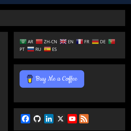
AR
ZH-CN
EN
FR
DE
PT
RU
ES
Buy Me a Coffee
Facebook
GitHub
LinkedIn
X
YouTube
Feed