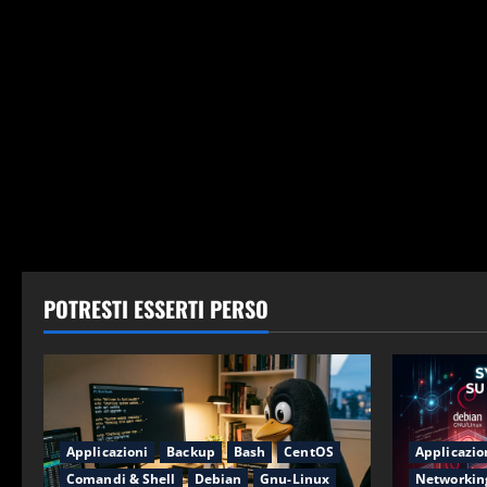
POTRESTI ESSERTI PERSO
Applicazioni
Backup
Bash
CentOS
Applicazio
Comandi & Shell
Debian
Gnu-Linux
Networkin