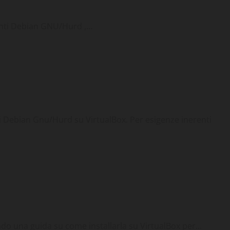
ti Debian GNU/Hurd ,...
News
Tips & Tricks
VirtualBox
i Debian Gnu/Hurd su VirtualBox. Per esigenze inerenti
Tips & Tricks
VirtualBox
 una guida su come installarla su VirtualBox per...