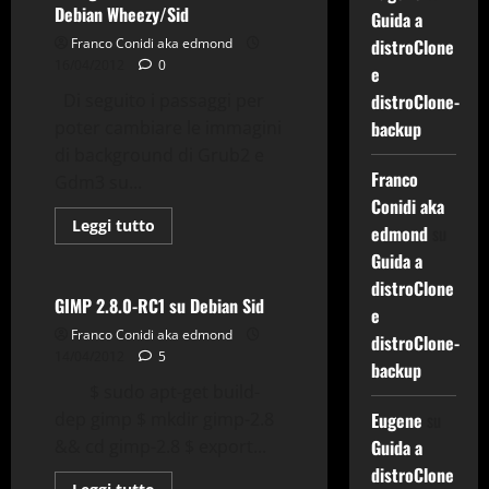
Wheezy/Sid
Debian Wheezy/Sid
Guida a
64-
bit
Franco Conidi aka edmond
distroClone
16/04/2012
0
e
Di seguito i passaggi per
distroClone-
poter cambiare le immagini
backup
di background di Grub2 e
Applicazioni
Building
Franco
Gdm3 su...
Comandi & Shell
Debian
Conidi aka
Gimp
Gnu-Linux
Leggi
Leggi tutto
edmond
su
di
Grafica
Tips & Tricks
più
Guida a
su
Cambiare
distroClone
immagine
GIMP 2.8.0-RC1 su Debian Sid
e
di
Background
Franco Conidi aka edmond
distroClone-
di
14/04/2012
5
Grub2
backup
e
$ sudo apt-get build-
Gdm3
su
dep gimp $ mkdir gimp-2.8
Eugene
su
Debian
Wheezy/Sid
&& cd gimp-2.8 $ export...
Guida a
Applicazioni
Debian
distroClone
Gimp
Gnu-Linux
Leggi