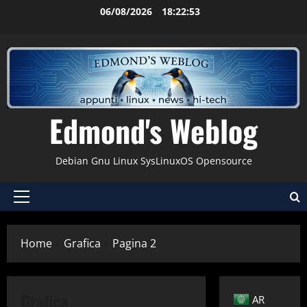
Vai
06/08/2026
18:22:54
al
contenuto
Edmond's Weblog
Debian Gnu Linux SysLinuxOS Opensource
Menu
principale
Home
Grafica
Pagina 2
Applicazioni
Grafica
AR
Comandi & Shell
Debian