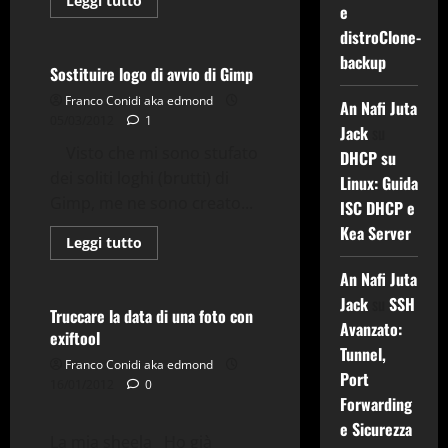
Leggi tutto
e
di
Grafica
Tips & Tricks
più
distroClone-
su
GIMP
backup
2.8.0-
Sostituire logo di avvio di Gimp
RC1
su
Franco Conidi aka edmond
An Nafi Juta
Debian
05/03/2012
1
Sid
Jack
su
Applicazioni
Visto che mi sono stufato
DHCP su
Comandi & Shell
dei soliti loghi (brutti) di
Linux: Guida
Cryptare
Debian
Gimp, me ne sono creato...
ISC DHCP e
Exiftool
Gnu-Linux
Kea Server
Grafica
Sicurezza
Leggi
Leggi tutto
di
Tips & Tricks
Utility
più
An Nafi Juta
su
Sostituire
Jack
su
SSH
logo
Truccare la data di una foto con
di
Avanzato:
exiftool
avvio
Tunnel,
di
Franco Conidi aka edmond
Gimp
Port
16/01/2012
0
Forwarding
e Sicurezza
La mia sheela Ho già