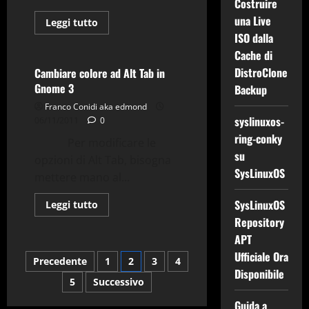
Costruire
Gnome-shell-extensions
una Live
Gnu-Linux
Grafica
Leggi
Leggi tutto
di
ISO dalla
Tips & Tricks
più
su
Cache di
(FFmpeg)
e
DistroClone
Cambiare colore ad Alt Tab in
filtro
Gnome 3
Backup
drawbox
Franco Conidi aka edmond
syslinuxos-
06/11/2011
0
ring-conky
Per modificare le
su
opzioni di Alt Tab, bisogna
SysLinuxOS
mettere mano al...
SysLinuxOS
Leggi
Leggi tutto
di
Repository
più
su
APT
Cambiare
colore
Ufficiale Ora
Paginazione
Precedente
1
2
3
4
ad
Alt
Disponibile
Tab
5
Successivo
degli
in
Gnome
Guida a