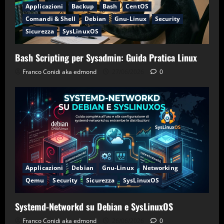
Applicazioni
Backup
Bash
CentOS
Comandi & Shell
Debian
Gnu-Linux
Security
Sicurezza
SysLinuxOS
Bash Scripting per Sysadmin: Guida Pratica Linux
Franco Conidi aka edmond
27/06/2026
0
Applicazioni
Debian
Gnu-Linux
Networking
Qemu
Security
Sicurezza
SysLinuxOS
Systemd-Networkd su Debian e SysLinuxOS
Franco Conidi aka edmond
26/06/2026
0