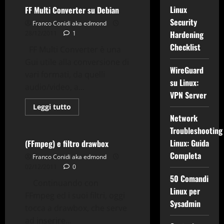
(FFmpeg)
Filtro
Linux
FF Multi Converter su Debian
Frei0r
Security
per
Franco Conidi aka edmond
distorsioni
Hardening
28/12/2011
1
e
cambio
Checklist
FF Multi Converter è una
prospettiva
Gui utile alla conversione di
Applicazioni
WireGuard
vari formati, da quelli
Comandi & Shell
Debian
su Linux:
audio/video, a...
FFmpeg
Gnu-Linux
VPN Server
Grafica
Tips & Tricks
Leggi
Leggi tutto
di
Network
Tv-Multimedia
più
su
Troubleshooting
FF
Multi
Linux: Guida
(FFmpeg) e filtro drawbox
Converter
Completa
su
Franco Conidi aka edmond
Debian
02/12/2011
0
50 Comandi
Continuando con
Linux per
FFmpeg ed i suoi filtri, oggi
Sysadmin
tocca a drawbox, che serve
Gnome 3
ad inserire...