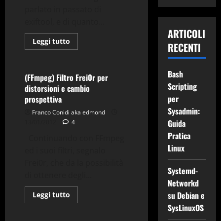
Applicazioni
parlato in passato di
Comandi & Shell
Debian
exiftool, e di quanto...
FFmpeg
Gnu-Linux
ARTICOLI
Grafica
Tv-Multimedia
Leggi
Leggi tutto
RECENTI
di
Utility
più
su
Truccare
Bash
la
(FFmpeg) Filtro Frei0r per
data
Scripting
distorsioni e cambio
di
una
per
prospettiva
foto
con
Sysadmin:
Franco Conidi aka edmond
exiftool
Guida
13/01/2012
4
Pratica
Continuando con FFmpeg
Linux
ed i suoi filtri, segnalo
Frei0r, che da la possibilità
Applicazioni
Debian
Systemd-
di ottenere degli...
FFmpeg
Gnu-Linux
Networkd
Grafica
Tv-Multimedia
Leggi
su Debian e
Leggi tutto
di
Utility
SysLinuxOS
più
su