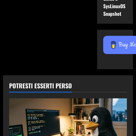
3
articoli
SysLinuxOS
Snapshot
Buy Me 
POTRESTI ESSERTI PERSO