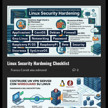
Applicazioni
CentOS
Debian
Firewall
Gnu-Linux
Networking
Password
Raspberry Pi OS
RaspberryPi
Rete
Security
Sicurezza
SysLinuxOS
Linux Security Hardening Checklist
Franco Conidi aka edmond
24/06/2026
0