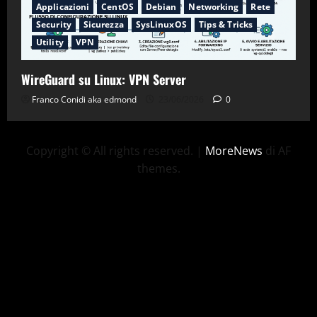
Applicazioni
CentOS
Debian
Networking
Rete
Security
Sicurezza
SysLinuxOS
Tips & Tricks
Utility
VPN
WireGuard su Linux: VPN Server
Franco Conidi aka edmond
23/06/2026
0
Copyright © All rights reserved.
|
MoreNews
di AF
themes.