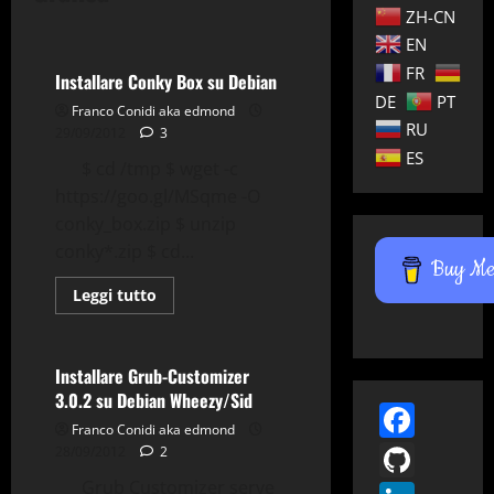
ZH-CN
Gnu-Linux
Grafica
EN
FR
Installare Conky Box su Debian
DE
PT
Franco Conidi aka edmond
RU
29/09/2012
3
ES
$ cd /tmp $ wget -c
https://goo.gl/MSqme -O
conky_box.zip $ unzip
Applicazioni
Building
conky*.zip $ cd...
Debian
Gnu-Linux
Buy Me 
Grafica
Grub
Grub2
Leggi
Leggi tutto
di
Tips & Tricks
più
su
Installare
Conky
Installare Grub-Customizer
Box
3.0.2 su Debian Wheezy/Sid
su
Face
Debian
Franco Conidi aka edmond
GitH
28/09/2012
2
Grub Customizer serve