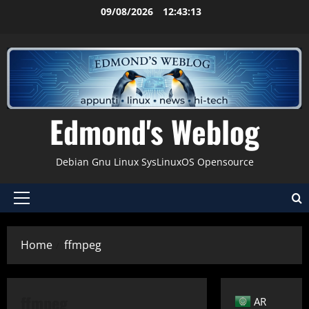
Vai
09/08/2026
12:43:14
al
contenuto
Edmond's Weblog
Debian Gnu Linux SysLinuxOS Opensource
Menu
principale
Home
ffmpeg
ffmpeg
AR