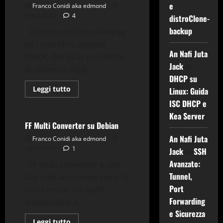
AVI
e
Franco Conidi aka edmond
a
13/01/2012
4
MP4-
distroClone-
MOV
backup
Continuando con FFmpeg
ed i suoi filtri, segnalo
An Nafi Juta
Frei0r, che da la possibilità
Applicazioni
Debian
Jack
su
di ottenere degli...
FFmpeg
Gnu-Linux
DHCP su
Grafica
Tv-Multimedia
Leggi
Leggi tutto
Linux: Guida
di
Utility
più
ISC DHCP e
su
Kea Server
(FFmpeg)
Filtro
FF Multi Converter su Debian
Frei0r
per
An Nafi Juta
Franco Conidi aka edmond
distorsioni
28/12/2011
1
Jack
su
SSH
e
cambio
Avanzato:
FF Multi Converter è una
prospettiva
Tunnel,
Gui utile alla conversione di
Applicazioni
Port
vari formati, da quelli
Comandi & Shell
Debian
Forwarding
audio/video, a...
FFmpeg
Gnu-Linux
e Sicurezza
Tips & Tricks
Leggi
Leggi tutto