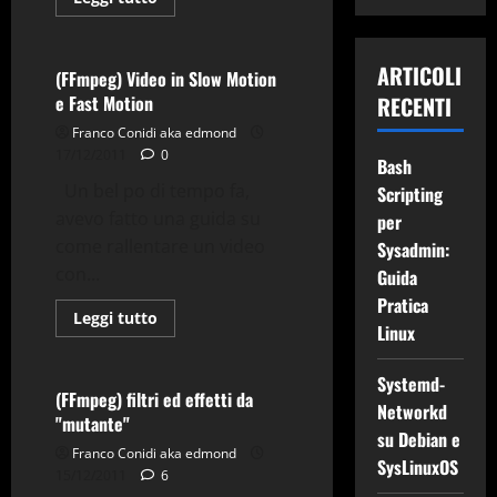
di
Tv-Multimedia
più
su
FF
ARTICOLI
Multi
(FFmpeg) Video in Slow Motion
Converter
e Fast Motion
RECENTI
su
Debian
Franco Conidi aka edmond
17/12/2011
0
Bash
Un bel po di tempo fa,
Scripting
avevo fatto una guida su
per
Applicazioni
come rallentare un video
Sysadmin:
Comandi & Shell
Debian
con...
Guida
FFmpeg
Gnu-Linux
Pratica
Tips & Tricks
Leggi
Leggi tutto
Linux
di
Tv-Multimedia
più
su
(FFmpeg)
Systemd-
Video
(FFmpeg) filtri ed effetti da
Networkd
in
"mutante"
Slow
su Debian e
Motion
Franco Conidi aka edmond
e
SysLinuxOS
Fast
15/12/2011
6
Motion