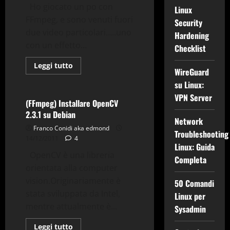
Ho giocato un po con
Linux
FFmpeg, e sono venuti fuori
Security
Applicazioni
due video particolari…..uno
Hardening
Comandi & Shell
Debian
con un effetto...
Checklist
FFmpeg
Gnu-Linux
OpenCV
Tips & Tricks
Leggi
Leggi tutto
WireGuard
di
Tv-Multimedia
più
su Linux:
su
(FFmpeg)
VPN Server
filtri
(FFmpeg) Installare OpenCV
ed
2.3.1 su Debian
effetti
Network
da
Franco Conidi aka edmond
"mutante"
Troubleshooting
14/12/2011
4
Linux: Guida
OpenCV è una libreria
Completa
orientata alla computer
vision.Originariamente è
50 Comandi
Applicazioni
stata sviluppata da Intel,
Linux per
Comandi & Shell
Debian
mentre attualmente è...
Sysadmin
FFmpeg
Gnu-Linux
Tips & Tricks
Leggi
Leggi tutto