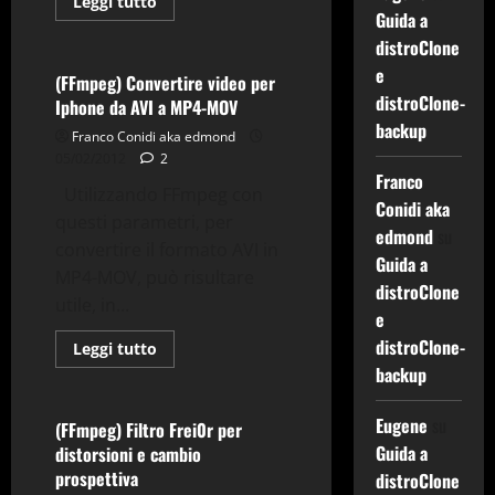
Leggi
Leggi tutto
di
Guida a
Tv-Multimedia
più
distroClone
su
(FFmpeg)
e
Error
(FFmpeg) Convertire video per
while
distroClone-
Iphone da AVI a MP4-MOV
opening
encoder
backup
Franco Conidi aka edmond
for
output
05/02/2012
2
stream
Franco
con
Utilizzando FFmpeg con
video
Conidi aka
AVI
questi parametri, per
edmond
su
convertire il formato AVI in
Guida a
Applicazioni
MP4-MOV, può risultare
distroClone
Comandi & Shell
Debian
utile, in...
e
FFmpeg
Gnu-Linux
distroClone-
Grafica
Tv-Multimedia
Leggi
Leggi tutto
di
backup
Utility
più
su
(FFmpeg)
Eugene
su
Convertire
(FFmpeg) Filtro Frei0r per
video
Guida a
distorsioni e cambio
per
Iphone
prospettiva
distroClone
da