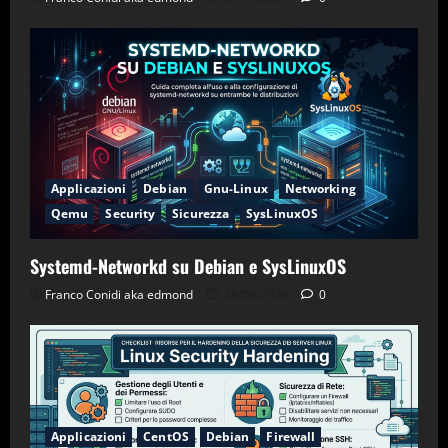
Applicazioni
Debian
Gnu-Linux
Networking
Qemu
Security
Sicurezza
SysLinuxOS
Systemd-Networkd su Debian e SysLinuxOS
Franco Conidi aka edmond
26/06/2026
0
Applicazioni
CentOS
Debian
Firewall