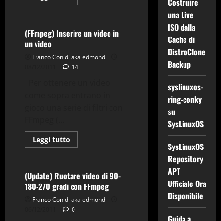
Costruire
di
Tv-Multimedia
più
una Live
su
(FFmpeg)
ISO dalla
Installare
(FFmpeg) Inserire un video in
OpenCV
Cache di
un video
2.3.1
DistroClone
su
Franco Conidi aka edmond
Debian
Backup
08/12/2011
14
Per ottenere un video
syslinuxos-
come sopra entrano in
ring-conky
Applicazioni
gioco una serie di filtri con
su
Comandi & Shell
Debian
FFmpeg (...
SysLinuxOS
FFmpeg
Gnu-Linux
Tips & Tricks
Leggi
Leggi tutto
SysLinuxOS
di
Tv-Multimedia
più
Repository
su
(FFmpeg)
APT
Inserire
(Update) Ruotare video di 90-
un
Ufficiale Ora
180-270 gradi con FFmpeg
video
in
Disponibile
Franco Conidi aka edmond
un
video
06/12/2011
0
Guida a