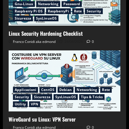
Gnu-Linux
Networking
Password
Raspberry Pi OS
RaspberryPi
Rete
Security
Sicurezza
SysLinuxOS
Linux Security Hardening Checklist
Franco Conidi aka edmond
24/06/2026
0
Applicazioni
CentOS
Debian
Networking
Rete
Security
Sicurezza
SysLinuxOS
Tips & Tricks
Utility
VPN
WireGuard su Linux: VPN Server
Franco Conidi aka edmond
23/06/2026
0