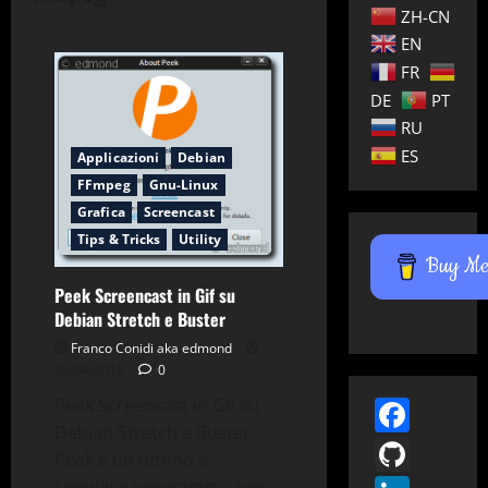
ZH-CN
EN
FR
DE
PT
RU
ES
Applicazioni
Debian
FFmpeg
Gnu-Linux
Grafica
Screencast
Tips & Tricks
Utility
Buy Me 
Peek Screencast in Gif su
Debian Stretch e Buster
Franco Conidi aka edmond
22/04/2018
0
Face
Peek Screencast in Gif su
Debian Stretch e Buster
GitH
Peek è un ottimo e
semplice programma per...