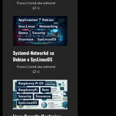
Franco Conidi aka edmond
27/06/2026
0
Applicazioni
Debian
Gnu-Linux
Networking
Qemu
Security
Sicurezza
SysLinuxOS
Systemd-Networkd su
Applicazioni
CentOS
Debian e SysLinuxOS
Debian
Firewall
Franco Conidi aka edmond
Gnu-Linux
Networking
26/06/2026
0
Password
Raspberry Pi OS
RaspberryPi
Rete
Security
Sicurezza
SysLinuxOS