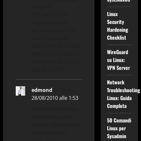
o
Grazie!!!
l
Linux
P.S.: perchè mi
Security
segnala che ho
o
Hardening
ubuntu, quando in
Checklist
realtà sono con
debian?? Può essere
WireGuard
perchè ho installato
su Linux:
chromium daily con i
VPN Server
ppa di lucid??
Network
Troubleshooting
edmond
ha detto:
Linux: Guida
28/08/2010 alle 1:53
Completa
Credo che il motivo
sia proprio quello,
50 Comandi
perchè i ppa quando
Linux per
puoi scaricarlo
Sysadmin
direttamente