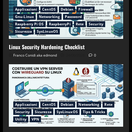
Applicazioni
CentOS
Debian
Firewall
Gnu-Linux
Networking
Password
Raspberry Pi OS
RaspberryPi
Rete
Security
Sicurezza
SysLinuxOS
Linux Security Hardening Checklist
Franco Conidi aka edmond
24/06/2026
0
Applicazioni
CentOS
Debian
Networking
Rete
Security
Sicurezza
SysLinuxOS
Tips & Tricks
Utility
VPN