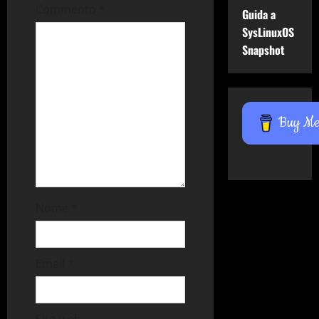
Commento
*
Guida a
SysLinuxOS
Snapshot
Buy Me 
Nome
*
Email
*