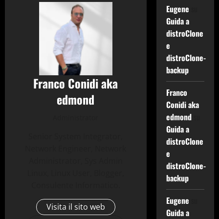
Eugene
su
Guida a
distroClone
e
distroClone-
backup
Franco Conidi aka
Franco
edmond
Conidi aka
edmond
su
Administrator
Guida a
Senior System Integrator,
distroClone
Network Engineer, Network
e
Administrator, Sys Admin
distroClone-
Linux, Linux User, Blogger,
backup
Consulente Informatico.
Eugene
su
Visita il sito web
Guida a