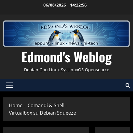
Vai
06/08/2026
14:22:57
al
contenuto
Edmond's Weblog
Debian Gnu Linux SysLinuxOS Opensource
Menu
principale
Home
Comandi & Shell
Virtualbox su Debian Squeeze