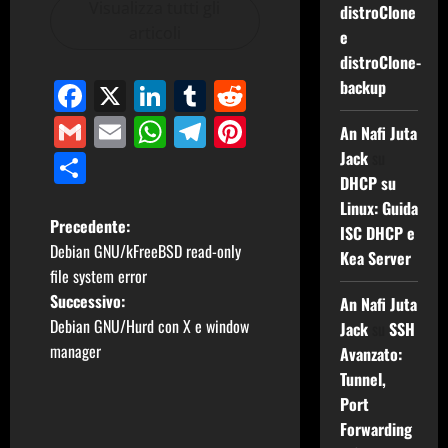
Visualizza tutti gli
distroClone
articoli
e
distroClone-
Facebook
X
LinkedIn
Tumblr
Reddit
backup
Gmail
Email
WhatsApp
Telegram
Pinterest
An Nafi Juta
Condividi
Jack
su
DHCP su
Linux: Guida
N
Precedente:
ISC DHCP e
Debian GNU/kFreeBSD read-only
Kea Server
a
file system error
Successivo:
An Nafi Juta
v
Debian GNU/Hurd con X e window
Jack
su
SSH
i
manager
Avanzato:
Tunnel,
g
Port
Forwarding
a