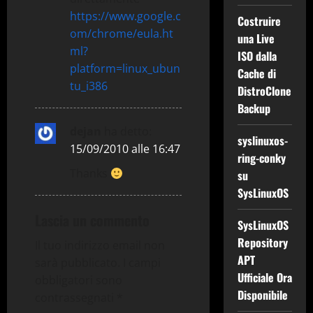
https://www.google.c
Costruire
om/chrome/eula.ht
una Live
ml?
ISO dalla
platform=linux_ubun
Cache di
tu_i386
DistroClone
Backup
dejan
ha detto:
syslinuxos-
15/09/2010 alle 16:47
ring-conky
Thanks
su
SysLinuxOS
Lascia un commento
SysLinuxOS
Repository
Il tuo indirizzo email non
APT
sarà pubblicato.
I campi
Ufficiale Ora
obbligatori sono
Disponibile
contrassegnati
*