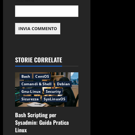
Sito web
STORIE CORRELATE
Applicazioni
Backup
Bash
CentOS
Comandi & Shell
Debian
Gnu-Linux
Security
Sicurezza
SysLinuxOS
Bash Scripting per
Sysadmin: Guida Pratica
Linux