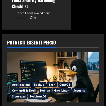
Linux Security Hardening
Checklist
Franco Conidi aka edmond
24/06/2026
0
POTRESTI ESSERTI PERSO
Applicazioni
Backup
Bash
CentOS
Comandi & Shell
Debian
Gnu-Linux
Security
Sicurezza
SysLinuxOS