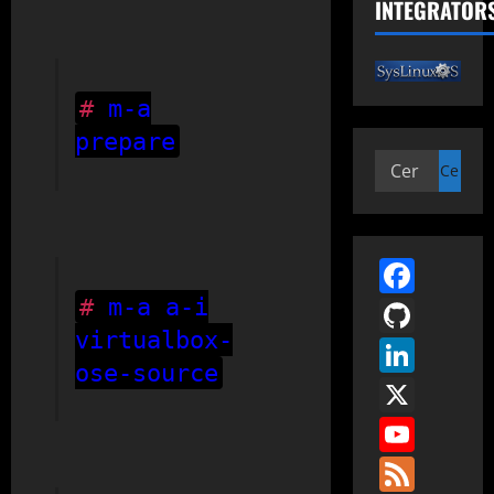
INTEGRATOR
#
m-a
prepare
Ricerca
per:
Face
GitH
#
m-a a-i
virtualbox-
Link
ose-source
X
You
Fee