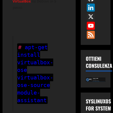
VirtualBox
su Debian in 5
Link
passi:
X
You
Fee
#
apt-get
install
OTTIENI
virtualbox-
CONSULENZA
ose
virtualbox-
ose-source
module-
assistant
SYSLINUXOS
FOR SYSTEM