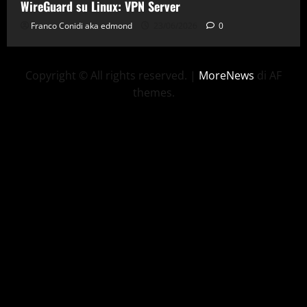
WireGuard su Linux: VPN Server
Franco Conidi aka edmond
23/06/2026
0
Copyright © All rights reserved.
|
MoreNews
di AF
themes.