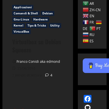
AR
Applicazioni
ZH-CN
Comandi & Shell
Debian
EN
Gnu-Linux
Hardware
FR
Kernel
Tips & Tricks
Utility
DE
PT
VirtualBox
RU
Virtualbox su Debian
ES
Squeeze
Franco Conidi aka edmond
Buy Me 
21/08/2010
1 minuti di lettura
4
Face
GitH