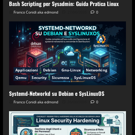
Bash Scripting per Sysadmin: Guida Pratica Linux
Franco Conidi aka edmond
27/06/2026
0
Applicazioni
Debian
Gnu-Linux
Networking
Qemu
Security
Sicurezza
SysLinuxOS
Systemd-Networkd su Debian e SysLinuxOS
Franco Conidi aka edmond
26/06/2026
0