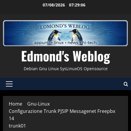
Vai
07/08/2026
07:29:06
al
contenuto
Edmond's Weblog
Debian Gnu Linux SysLinuxOS Opensource
Menu
principale
Home
Gnu-Linux
Configurazione Trunk PJSIP Messagenet Freepbx
14
trunk01