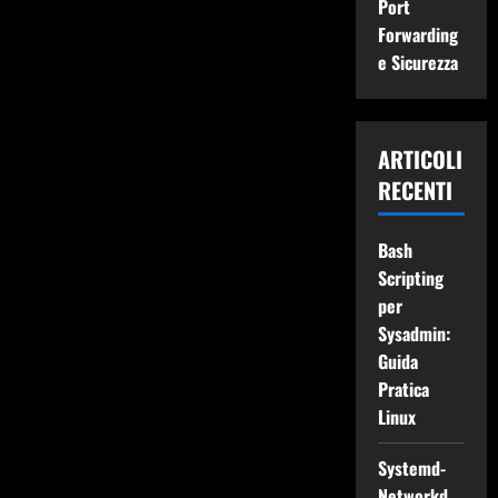
Port
Forwarding
e Sicurezza
ARTICOLI
RECENTI
Bash
Scripting
per
Sysadmin:
Guida
Pratica
Linux
Systemd-
Networkd