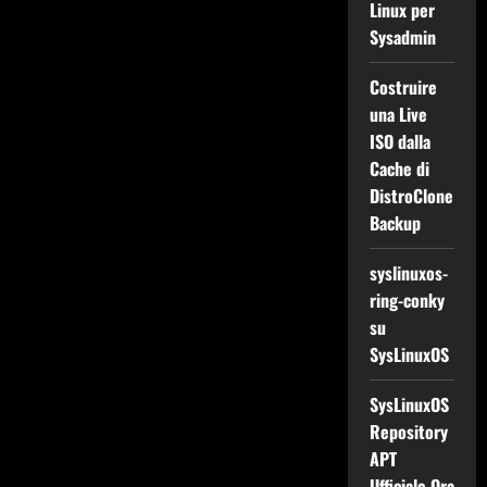
Linux per
Sysadmin
Costruire
una Live
ISO dalla
Cache di
DistroClone
Backup
syslinuxos-
ring-conky
su
SysLinuxOS
SysLinuxOS
Repository
APT
Ufficiale Ora