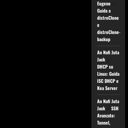
Eugene
su
Guida a
distroClone
e
distroClone-
backup
An Nafi Juta
Jack
su
DHCP su
Linux: Guida
ISC DHCP e
Kea Server
An Nafi Juta
Jack
su
SSH
Avanzato:
Tunnel,