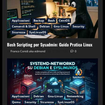
Applicazioni
Backup
Bash
CentOS
Comandi & Shell
Debian
Gnu-Linux
Security
Sicurezza
SysLinuxOS
Bash Scripting per Sysadmin: Guida Pratica Linux
Franco Conidi aka edmond
27/06/2026
0
Applicazioni
Debian
Gnu-Linux
Networking
Qemu
Security
Sicurezza
SysLinuxOS