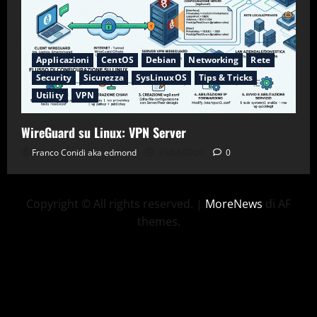
Applicazioni
CentOS
Debian
Networking
Rete
Security
Sicurezza
SysLinuxOS
Tips & Tricks
Utility
VPN
WireGuard su Linux: VPN Server
Franco Conidi aka edmond
23/06/2026
0
Copyright © All rights reserved.
|
MoreNews
di AF
themes.