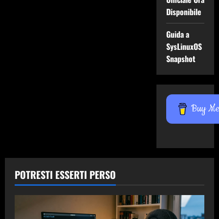
Disponibile
Guida a
SysLinuxOS
Snapshot
Buy Me 
POTRESTI ESSERTI PERSO