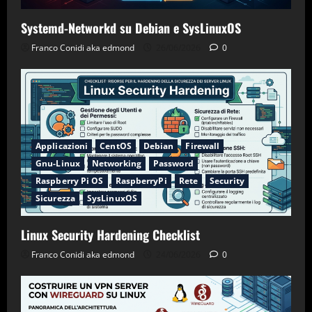
Systemd-Networkd su Debian e SysLinuxOS
Franco Conidi aka edmond
26/06/2026
0
Applicazioni
CentOS
Debian
Firewall
Gnu-Linux
Networking
Password
Raspberry Pi OS
RaspberryPi
Rete
Security
Sicurezza
SysLinuxOS
Linux Security Hardening Checklist
Franco Conidi aka edmond
24/06/2026
0