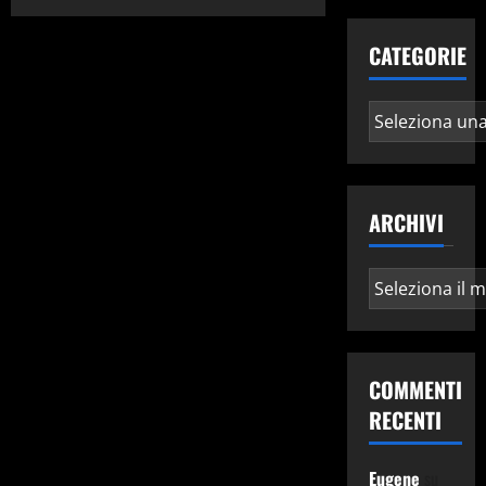
su
Integrare
Box.com
CATEGORIE
in
Debian
Gnu/Linux
Categorie
ARCHIVI
Archivi
COMMENTI
RECENTI
Eugene
su