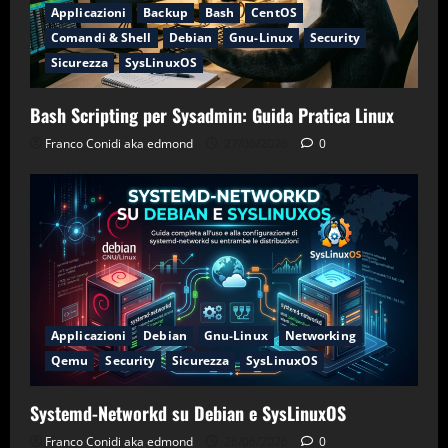
Applicazioni
Backup
Bash
CentOS
Comandi & Shell
Debian
Gnu-Linux
Security
Sicurezza
SysLinuxOS
Bash Scripting per Sysadmin: Guida Pratica Linux
Franco Conidi aka edmond
27/06/2026
0
Applicazioni
Debian
Gnu-Linux
Networking
Qemu
Security
Sicurezza
SysLinuxOS
Systemd-Networkd su Debian e SysLinuxOS
Franco Conidi aka edmond
26/06/2026
0