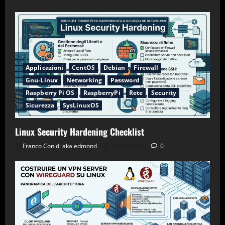
Applicazioni
CentOS
Debian
Firewall
Gnu-Linux
Networking
Password
Raspberry Pi OS
RaspberryPi
Rete
Security
Sicurezza
SysLinuxOS
Linux Security Hardening Checklist
Franco Conidi aka edmond
24/06/2026
0