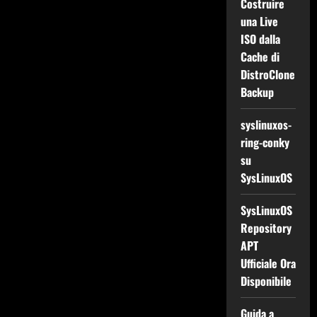
Costruire
una Live
ISO dalla
Cache di
DistroClone
Backup
syslinuxos-
ring-conky
su
SysLinuxOS
SysLinuxOS
Repository
APT
Ufficiale Ora
Disponibile
Guida a