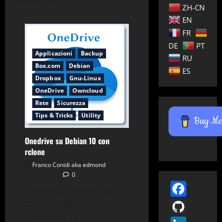
ZH-CN
EN
FR
DE
PT
Applicazioni
Backup
RU
Box.com
Debian
ES
Dropbox
Gnu-Linux
OneDrive
Owncloud
Rete
Sicurezza
Tips & Tricks
Utility
Buy Me 
Onedrive su Debian 10 con
rclone
Franco Conidi aka edmond
25/05/2020
0
Face
Onedrive su Debian 10 con
GitH
rclone Guida su come
connettere il proprio