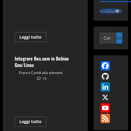
Per avere un proprio
Server Cloud WebDav su
Raspberry pi 2 e Debian
Applicazioni
Box.com
Jessie, da utilizzare...
Debian
Dropbox
Ricerca
Gnu-Linux
Nautilus
Leggi
Leggi tutto
di
per:
Tips & Tricks
Utility
più
su
Server
Cloud
Integrare Box.com in Debian
WebDav
Face
Gnu/Linux
su
Raspberry
GitH
Franco Conidi aka edmond
pi
2
19/09/2012
15
e
Link
Debian
Per chi usa Box.com
Jessie
X
come spazio hosting per i
propri file, può essere utile
You
integrarlo...
Fee
Leggi
Leggi tutto
di
più