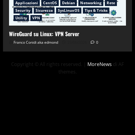
Applicazioni
CentOS
Debian
Networking
Rete
Security
Sicurezza
SysLinuxOS
Tips & Tricks
Utility
VPN
WireGuard su Linux: VPN Server
Franco Conidi aka edmond
23/06/2026
0
Copyright © All rights reserved.
|
MoreNews
di AF
themes.