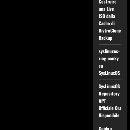
Costruire
una Live
ISO dalla
Cache di
DistroClone
Backup
syslinuxos-
ring-conky
su
SysLinuxOS
SysLinuxOS
Repository
APT
Ufficiale Ora
Disponibile
Guida a