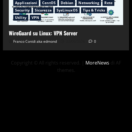
Applicazioni
CentOS
Debian
Networking
Rete
Security
Sicurezza
SysLinuxOS
Tips & Tricks
Utility
VPN
WireGuard su Linux: VPN Server
Franco Conidi aka edmond
23/06/2026
0
Copyright © All rights reserved.
|
MoreNews
di AF
themes.