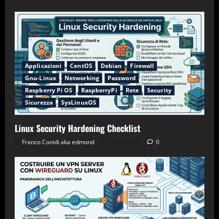
Applicazioni
CentOS
Debian
Firewall
Gnu-Linux
Networking
Password
Raspberry Pi OS
RaspberryPi
Rete
Security
Sicurezza
SysLinuxOS
Linux Security Hardening Checklist
Franco Conidi aka edmond
24/06/2026
0