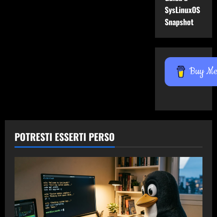
SysLinuxOS
Snapshot
Buy Me 
POTRESTI ESSERTI PERSO