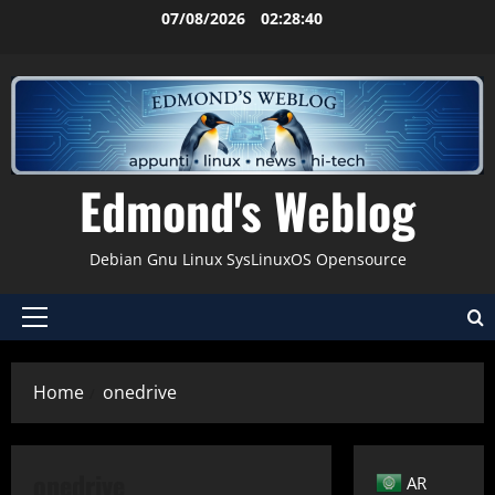
Vai
07/08/2026
02:28:41
al
contenuto
Edmond's Weblog
Debian Gnu Linux SysLinuxOS Opensource
Menu
principale
Home
onedrive
onedrive
AR