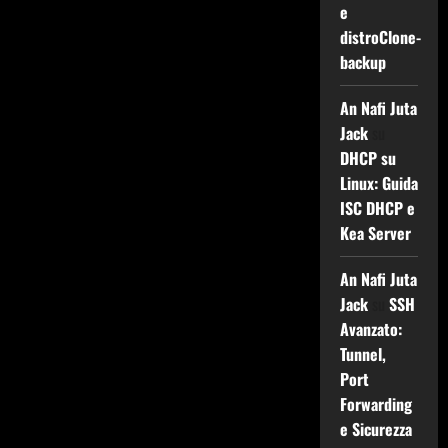
e
distroClone-
backup
An Nafi Juta
Jack
su
DHCP su
Linux: Guida
ISC DHCP e
Kea Server
An Nafi Juta
Jack
su
SSH
Avanzato:
Tunnel,
Port
Forwarding
e Sicurezza