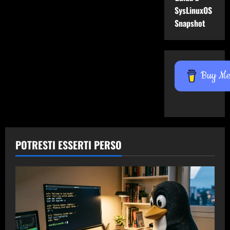
SysLinuxOS
Snapshot
Buy Me 
POTRESTI ESSERTI PERSO