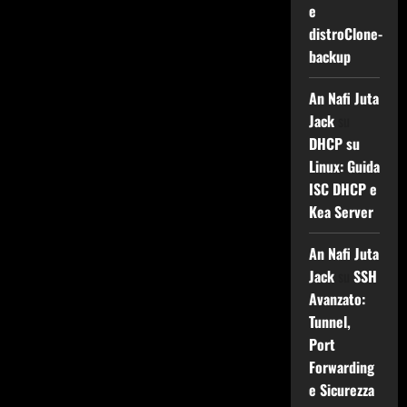
e
distroClone-
backup
An Nafi Juta
Jack
su
DHCP su
Linux: Guida
ISC DHCP e
Kea Server
An Nafi Juta
Jack
su
SSH
Avanzato:
Tunnel,
Port
Forwarding
e Sicurezza