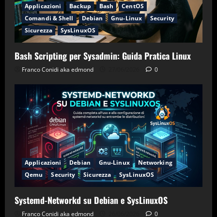
Applicazioni
Backup
Bash
CentOS
Comandi & Shell
Debian
Gnu-Linux
Security
Sicurezza
SysLinuxOS
Bash Scripting per Sysadmin: Guida Pratica Linux
Franco Conidi aka edmond
27/06/2026
0
Applicazioni
Debian
Gnu-Linux
Networking
Qemu
Security
Sicurezza
SysLinuxOS
Systemd-Networkd su Debian e SysLinuxOS
Franco Conidi aka edmond
26/06/2026
0