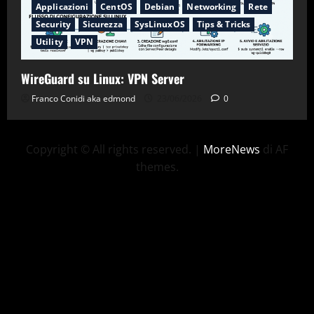
Applicazioni
CentOS
Debian
Networking
Rete
Security
Sicurezza
SysLinuxOS
Tips & Tricks
Utility
VPN
WireGuard su Linux: VPN Server
Franco Conidi aka edmond
23/06/2026
0
Copyright © All rights reserved.
|
MoreNews
di AF
themes.