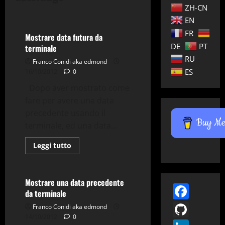
ZH-CN
Tips & Tricks
Utility
EN
FR
Mostrare data futura da
DE
PT
terminale
RU
Franco Conidi aka edmond
ES
16/10/2012
0
Dopo aver mostrato come
fare per avere una data
precedente usando il
Comandi & Shell
Buy Me 
terminale, ed una data...
Cryptare
Debian
Gnu-Linux
Sicurezza
Leggi
Leggi tutto
di
Tips & Tricks
Utility
più
su
Mostrare
data
Mostrare una data precedente
Face
futura
da terminale
da
terminale
GitH
Franco Conidi aka edmond
14/10/2012
0