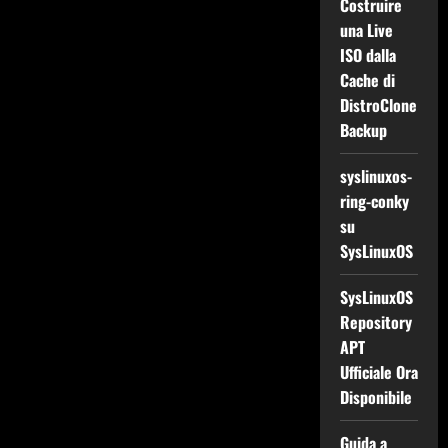
Costruire
una Live
ISO dalla
Cache di
DistroClone
Backup
syslinuxos-
ring-conky
su
SysLinuxOS
SysLinuxOS
Repository
APT
Ufficiale Ora
Disponibile
Guida a