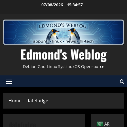
Vai
07/08/2026
15:34:57
al
contenuto
Edmond's Weblog
Debian Gnu Linux SysLinuxOS Opensource
Menu
principale
Home
datefudge
Comandi & Shell
Cryptare
Debian
datefudge
AR
Gnu-Linux
Sicurezza