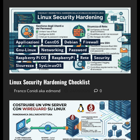
Applicazioni
CentOS
Debian
Firewall
Gnu-Linux
Networking
Password
Raspberry Pi OS
RaspberryPi
Rete
Security
Sicurezza
SysLinuxOS
Linux Security Hardening Checklist
Franco Conidi aka edmond
24/06/2026
0