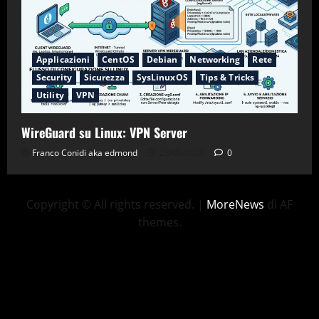
Applicazioni
CentOS
Debian
Networking
Rete
Security
Sicurezza
SysLinuxOS
Tips & Tricks
Utility
VPN
WireGuard su Linux: VPN Server
Franco Conidi aka edmond
23/06/2026
0
Copyright © All rights reserved.
|
MoreNews
di AF
themes.