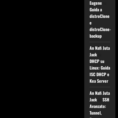
Eugene
su
Guida a
distroClone
e
distroClone-
backup
An Nafi Juta
Jack
su
DHCP su
Linux: Guida
ISC DHCP e
Kea Server
An Nafi Juta
Jack
su
SSH
Avanzato:
Tunnel,