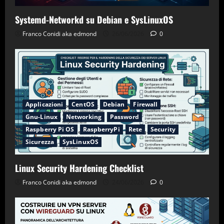
Systemd-Networkd su Debian e SysLinuxOS
Franco Conidi aka edmond
26/06/2026
0
Applicazioni
CentOS
Debian
Firewall
Gnu-Linux
Networking
Password
Raspberry Pi OS
RaspberryPi
Rete
Security
Sicurezza
SysLinuxOS
Linux Security Hardening Checklist
Franco Conidi aka edmond
24/06/2026
0