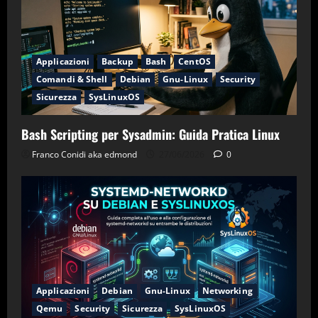
Applicazioni
Backup
Bash
CentOS
Comandi & Shell
Debian
Gnu-Linux
Security
Sicurezza
SysLinuxOS
Bash Scripting per Sysadmin: Guida Pratica Linux
Franco Conidi aka edmond
27/06/2026
0
Applicazioni
Debian
Gnu-Linux
Networking
Qemu
Security
Sicurezza
SysLinuxOS