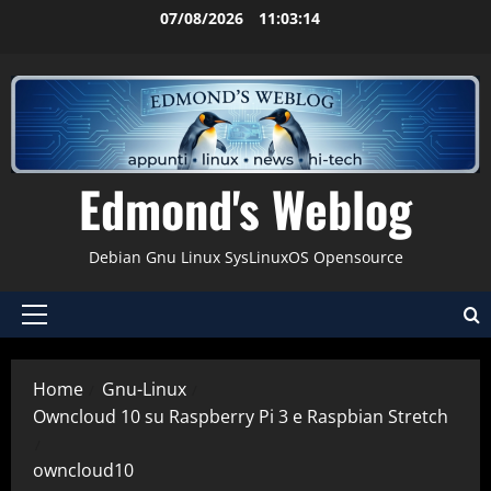
Vai
07/08/2026
11:03:14
al
contenuto
Edmond's Weblog
Debian Gnu Linux SysLinuxOS Opensource
Menu
principale
Home
Gnu-Linux
Owncloud 10 su Raspberry Pi 3 e Raspbian Stretch
owncloud10