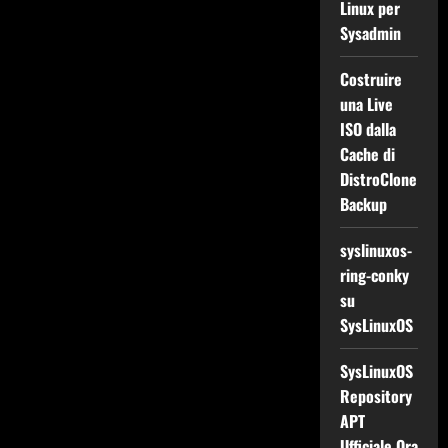
Linux per
Sysadmin
Costruire
una Live
ISO dalla
Cache di
DistroClone
Backup
syslinuxos-
ring-conky
su
SysLinuxOS
SysLinuxOS
Repository
APT
Ufficiale Ora