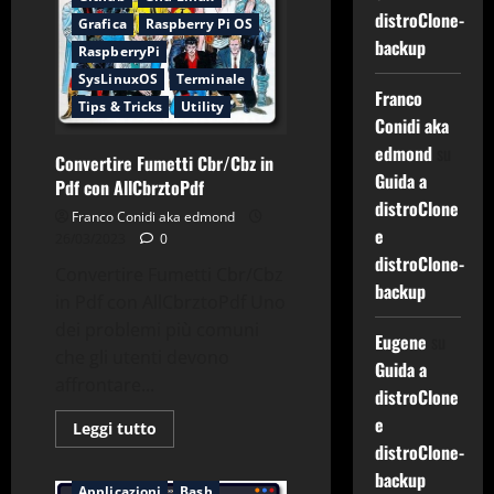
interfaccia
distroClone-
di
Grafica
Raspberry Pi OS
rete
backup
RaspberryPi
a
eth0
SysLinuxOS
Terminale
su
Franco
Debian
Tips & Tricks
Utility
12
Conidi aka
edmond
su
Convertire Fumetti Cbr/Cbz in
Guida a
Pdf con AllCbrztoPdf
distroClone
Franco Conidi aka edmond
e
26/03/2023
0
distroClone-
Convertire Fumetti Cbr/Cbz
backup
in Pdf con AllCbrztoPdf Uno
dei problemi più comuni
Eugene
su
che gli utenti devono
Guida a
affrontare...
distroClone
e
Leggi
Leggi tutto
di
distroClone-
più
su
backup
Convertire
Applicazioni
Bash