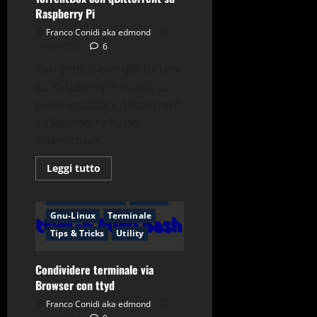
Raspberry Pi
Franco Conidi aka edmond
27/02/2023
6
TorrentBox con qBittorrent
su Raspberry Pi Guida su
come installare qBittorrent
su Raspberry Pi, per
ottenere un...
Applicazioni
Bash
Leggi
Leggi tutto
di
Browser
più
su
Comandi & Shell
Debian
TorrentBox
Gnu-Linux
Terminale
con
qBittorrent
Tips & Tricks
Utility
su
Raspberry
Pi
Condividere terminale via
Browser con ttyd
Franco Conidi aka edmond