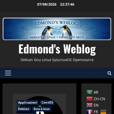
Vai
07/08/2026
22:37:47
al
contenuto
Edmond's Weblog
Debian Gnu Linux SysLinuxOS Opensource
Menu
principale
AR
ZH-CN
Applicazioni
CentOS
EN
Debian
Gnu-Linux
FR