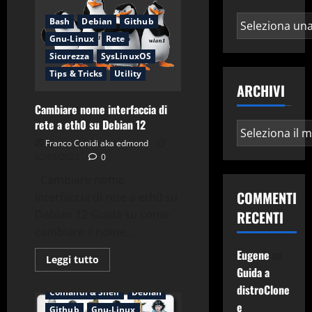
Integrators
rilasciato
Categorie
Bash
Debian
Github
Gnu-Linux
Rete
Sicurezza
SysLinuxOS
Tips & Tricks
Utility
ARCHIVI
Cambiare nome interfaccia di
rete a eth0 su Debian 12
Archivi
Franco Conidi aka edmond
02/05/2023
0
Cambiare nome
COMMENTI
interfaccia di rete a eth0 su
Debian 12 Guida su come
RECENTI
cambiare il nome...
Eugene
su
Leggi
Leggi tutto
di
Guida a
Applicazioni
Bash
più
su
distroClone
Comandi & Shell
Debian
Cambiare
e
nome
Github
Gnu-Linux