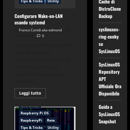
Cache di
Tips & Tricks
Utility
DistroClone
Backup
Configurare Wake-on-LAN
usando systemd
syslinuxos-
Franco Conidi aka edmond
ring-conky
05/03/2023
0
su
Configurare Wake-on-LAN
SysLinuxOS
usando systemd
Configurare Wake-on-LAN
SysLinuxOS
usando systemd per
Repository
inviare un magic packet
APT
sulla rete....
Ufficiale Ora
Disponibile
Leggi
Leggi tutto
di
Applicazioni
Debian
più
su
Gnu-Linux
Guida a
Configurare
Wake-
Raspberry Pi OS
SysLinuxOS
on-
RaspberryPi
Rete
Snapshot
LAN
usando
Tips & Tricks
Utility
systemd