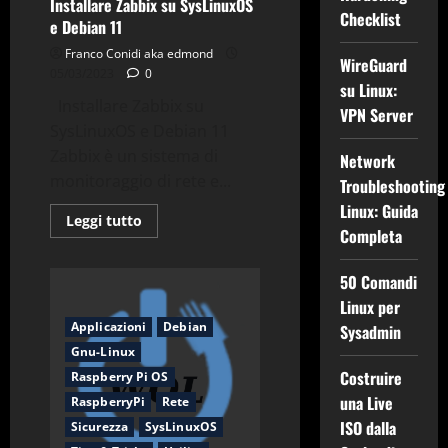
Installare Zabbix su SysLinuxOS
Checklist
e Debian 11
Franco Conidi aka edmond
WireGuard
05/03/2023
0
su Linux:
Installare Zabbix su
VPN Server
SysLinuxOS e Debian 11
Zabbix è un sistema di
Network
monitoraggio di rete e...
Troubleshooting
Linux: Guida
Leggi
Leggi tutto
di
Completa
più
su
Installare
50 Comandi
Zabbix
su
Linux per
SysLinuxOS
Applicazioni
Debian
Sysadmin
e
Debian
Gnu-Linux
11
Costruire
Raspberry Pi OS
una Live
RaspberryPi
Rete
ISO dalla
Sicurezza
SysLinuxOS