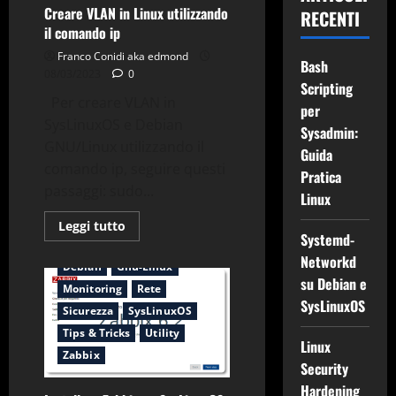
error
Creare VLAN in Linux utilizzando
RECENTI
Possible
il comando ip
missing
firmware
Franco Conidi aka edmond
/lib/firmware/i915
Bash
08/03/2023
0
Scripting
Per creare VLAN in
per
SysLinuxOS e Debian
Sysadmin:
GNU/Linux utilizzando il
Guida
comando ip, seguire questi
Pratica
passaggi: sudo...
Linux
Leggi
Leggi tutto
di
Systemd-
apache
Applicazioni
più
Networkd
su
Debian
Gnu-Linux
Creare
su Debian e
VLAN
Monitoring
Rete
in
SysLinuxOS
Linux
Sicurezza
SysLinuxOS
utilizzando
Tips & Tricks
Utility
il
Linux
comando
Zabbix
ip
Security
Hardening