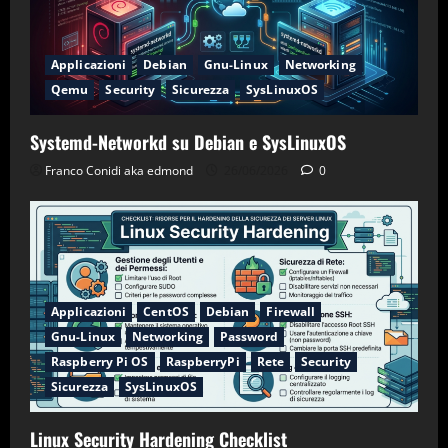
Applicazioni
Debian
Gnu-Linux
Networking
Qemu
Security
Sicurezza
SysLinuxOS
Systemd-Networkd su Debian e SysLinuxOS
Franco Conidi aka edmond
26/06/2026
0
Applicazioni
CentOS
Debian
Firewall
Gnu-Linux
Networking
Password
Raspberry Pi OS
RaspberryPi
Rete
Security
Sicurezza
SysLinuxOS
Linux Security Hardening Checklist