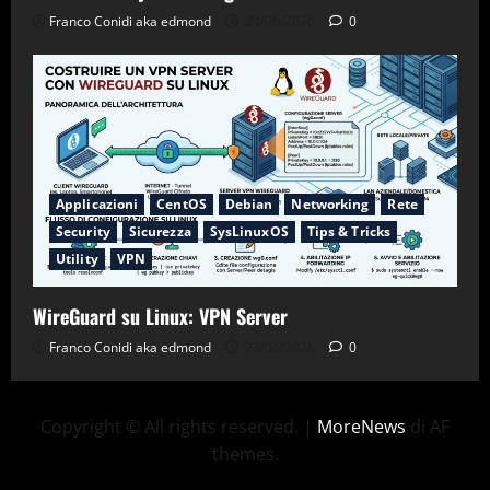
Franco Conidi aka edmond
24/06/2026
0
Applicazioni
CentOS
Debian
Networking
Rete
Security
Sicurezza
SysLinuxOS
Tips & Tricks
Utility
VPN
WireGuard su Linux: VPN Server
Franco Conidi aka edmond
23/06/2026
0
Copyright © All rights reserved.
|
MoreNews
di AF
themes.