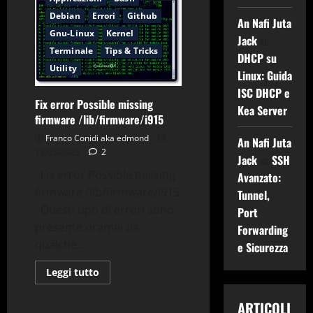
Fumetti
Debian
Errori
Github
Cbr/Cbz
An Nafi Juta
in
Gnu-Linux
Kernel
Pdf
Jack
su
con
Terminale
Tips & Tricks
AllCbrztoPdf
DHCP su
Utility
Linux: Guida
ISC DHCP e
Fix error Possible missing
Kea Server
firmware /lib/firmware/i915
Franco Conidi aka edmond
An Nafi Juta
13/03/2023
2
Jack
su
SSH
Fix error Possible missing
Avanzato:
firmware /lib/firmware/i915
Tunnel,
Questi tipo di errori sono
Port
presente oramai da
Forwarding
Debian
Gnu-Linux
qualche...
e Sicurezza
Rete
Router
Sicurezza
SysLinuxOS
Leggi
Leggi tutto
di
Tips & Tricks
Utility
più
su
ARTICOLI
Fix