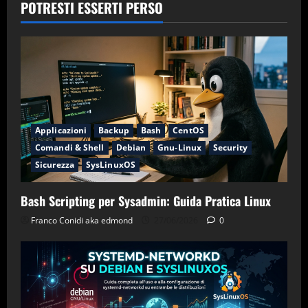
POTRESTI ESSERTI PERSO
Applicazioni
Backup
Bash
CentOS
Comandi & Shell
Debian
Gnu-Linux
Security
Sicurezza
SysLinuxOS
Bash Scripting per Sysadmin: Guida Pratica Linux
Franco Conidi aka edmond
27/06/2026
0