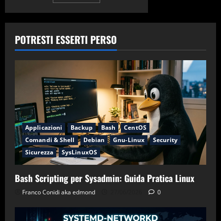
articoli
POTRESTI ESSERTI PERSO
Applicazioni
Backup
Bash
CentOS
Comandi & Shell
Debian
Gnu-Linux
Security
Sicurezza
SysLinuxOS
Bash Scripting per Sysadmin: Guida Pratica Linux
Franco Conidi aka edmond
27/06/2026
0