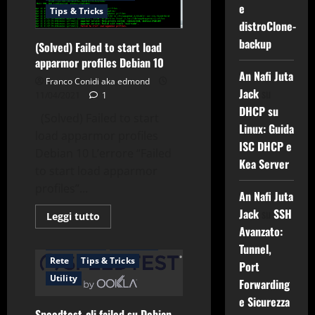
speedtest
e
Tips & Tricks
da
distroClone-
terminale
Debian
backup
(Solved) Failed to start load
10
apparmor profiles Debian 10
An Nafi Juta
Franco Conidi aka edmond
Jack
su
11/04/2021
1
DHCP su
(Solved) Failed to start
Linux: Guida
load apparmor profiles
ISC DHCP e
Debian 10 L’errore “Failed
Kea Server
to start load apparmor
profiles”...
Applicazioni
Debian
An Nafi Juta
Gnu-Linux
Jack
su
SSH
Leggi
Leggi tutto
di
Raspberry Pi OS
Avanzato:
più
RaspberryPi
Raspbian
su
Tunnel,
(Solved)
Rete
Tips & Tricks
Port
Failed
to
Utility
Forwarding
start
load
e Sicurezza
apparmor
Speedtest-cli failed su Debian
profiles