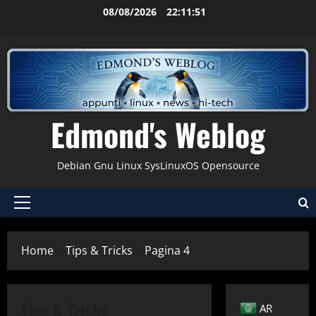
Vai
08/08/2026
22:11:51
al
contenuto
Edmond's Weblog
Debian Gnu Linux SysLinuxOS Opensource
Menu
principale
Home
Tips & Tricks
Pagina 4
Tips & Tricks
AR