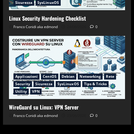
Sicurezza
SysLinuxOS
Linux Security Hardening Checklist
Franco Conidi aka edmond
24/06/2026
0
Applicazioni
CentOS
Debian
Networking
Rete
Security
Sicurezza
SysLinuxOS
Tips & Tricks
Utility
VPN
WireGuard su Linux: VPN Server
Franco Conidi aka edmond
23/06/2026
0