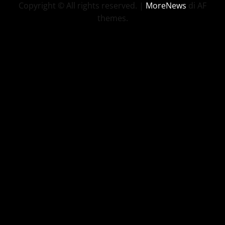
Copyright © All rights reserved.
|
MoreNews
di AF
themes.