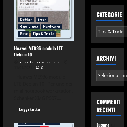
CATEGORIE
Debian
Errori
Gnu-Linux
Hardware
Categorie
Rete
Tips & Tricks
Huawei ME936 modulo LTE
Debian 10
ARCHIVI
Franco Conidi aka edmond
11/04/2021
0
Archivi
Huawei ME936 modulo
LTE Debian 10 Per uno dei
miei notebook workstation,
Schenker XMG P507,...
COMMENTI
RECENTI
Leggi
Leggi tutto
di
più
su
Applicazioni
Debian
Eugene
su
Huawei