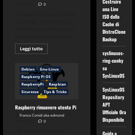
Costruire
05/01/2021
0
una Live
Debian 10 freeze random
ISO dalla
Su Debian 10 si verificano
Cache di
dei freeze randomici, dove
DistroClone
praticamente l’unica cosa...
Backup
Leggi
Leggi tutto
syslinuxos-
di
più
ring-conky
su
Debian
su
10
Debian
Gnu-Linux
freeze
SysLinuxOS
Raspberry Pi OS
random
RaspberryPi
Raspbian
SysLinuxOS
Sicurezza
Tips & Tricks
Repository
APT
Raspberry rimuovere utente Pi
Ufficiale Ora
Franco Conidi aka edmond
Disponibile
05/01/2021
0
Raspberry rimuovere
Guida a