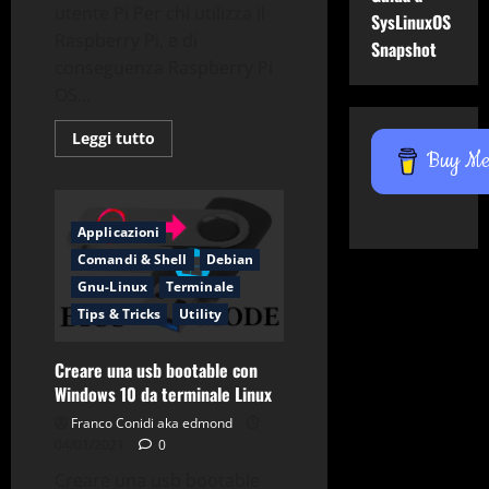
utente Pi Per chi utilizza il
SysLinuxOS
Raspberry Pi, e di
Snapshot
conseguenza Raspberry Pi
OS...
Leggi
Leggi tutto
di
Buy Me 
più
su
Raspberry
rimuovere
utente
Applicazioni
Pi
Comandi & Shell
Debian
Gnu-Linux
Terminale
Tips & Tricks
Utility
Creare una usb bootable con
Windows 10 da terminale Linux
Franco Conidi aka edmond
04/01/2021
0
Creare una usb bootable