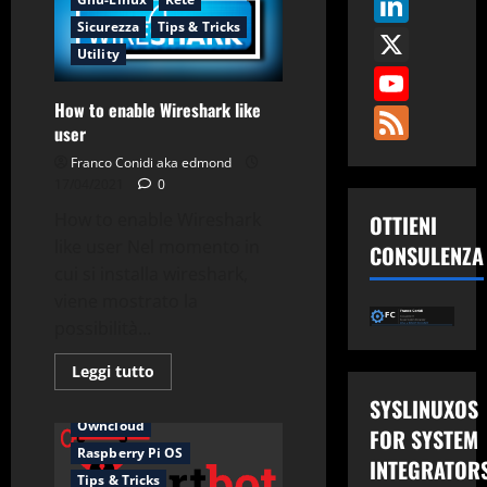
Link
Debian
Sicurezza
Tips & Tricks
11
X
Utility
You
How to enable Wireshark like
Fee
user
Franco Conidi aka edmond
17/04/2021
0
How to enable Wireshark
OTTIENI
like user Nel momento in
CONSULENZA
cui si installa wireshark,
viene mostrato la
possibilità...
Applicazioni
Debian
Leggi
Leggi tutto
Errori
Gnu-Linux
di
Letsencrypt
Nextcloud
più
SYSLINUXOS
su
Owncloud
How
FOR SYSTEM
to
Raspberry Pi OS
enable
INTEGRATOR
Wireshark
Tips & Tricks