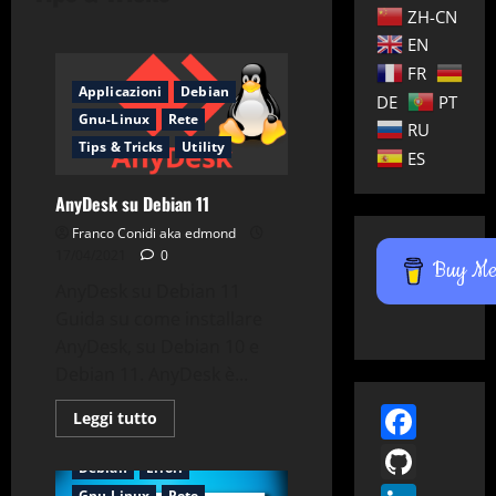
ZH-CN
EN
FR
Applicazioni
Debian
DE
PT
Gnu-Linux
Rete
RU
Tips & Tricks
Utility
ES
AnyDesk su Debian 11
Franco Conidi aka edmond
17/04/2021
0
Buy Me 
AnyDesk su Debian 11
Guida su come installare
AnyDesk, su Debian 10 e
Debian 11. AnyDesk è...
Face
Leggi
Leggi tutto
di
Applicazioni
Cracking
più
GitH
su
Debian
Errori
AnyDesk
su
Gnu-Linux
Rete