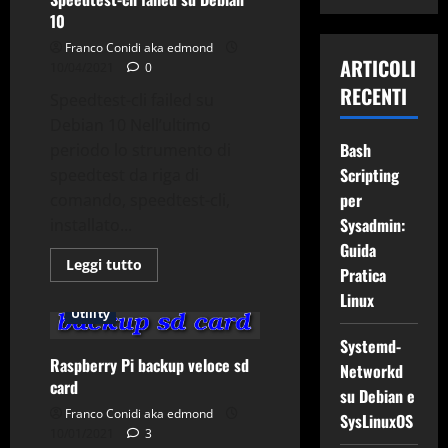
Debian
10
10
Franco Conidi aka edmond
ARTICOLI
10/04/2021
0
RECENTI
Speedtest-cli failed su
Debian 10 Nell’ultimo
Bash
periodo lo strumento di
Scripting
speedtest da riga di
Applicazioni
Backup
per
comando, speedtest-cli,
Debian
Gnu-Linux
Sysadmin:
installato...
Raspberry Pi OS
Guida
Leggi
Leggi tutto
RaspberryPi
Raspbian
Pratica
di
Sicurezza
Tips & Tricks
più
Linux
su
Utility
Speedtest-
cli
Systemd-
failed
su
Raspberry Pi backup veloce sd
Networkd
Debian
card
10
su Debian e
Franco Conidi aka edmond
SysLinuxOS
10/01/2021
3