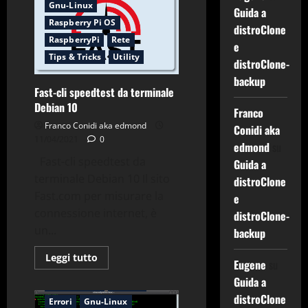
ME936
Gnu-Linux
Guida a
modulo
Raspberry Pi OS
LTE
distroClone
Debian
RaspberryPi
Rete
10
e
Tips & Tricks
Utility
distroClone-
backup
Fast-cli speedtest da terminale
Debian 10
Franco
Franco Conidi aka edmond
Conidi aka
11/04/2021
0
edmond
su
Fast-cli speedtest da
Guida a
terminale Debian 10 Il sito
distroClone
Fast.com per misurare la
e
connessione internet, è
distroClone-
un...
backup
Leggi
Leggi tutto
Eugene
su
di
più
Guida a
Applicazioni
Debian
su
Fast-
distroClone
Errori
Gnu-Linux
cli