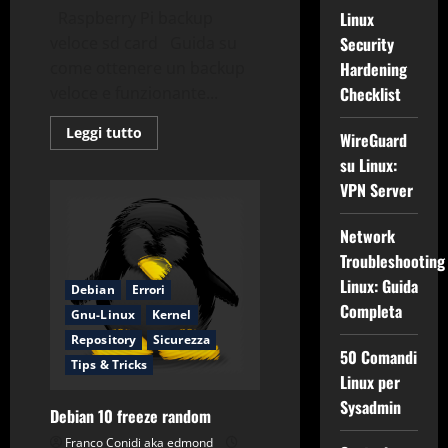
Linux
Raspberry Pi backup
Security
veloce sd card Guida su
Hardening
come ottenere un backup
Checklist
veloce e funzionante...
Leggi
Leggi tutto
WireGuard
di
più
su Linux:
su
VPN Server
Raspberry
Pi
backup
veloce
Network
sd
card
Troubleshooting
Linux: Guida
Debian
Errori
Completa
Gnu-Linux
Kernel
Repository
Sicurezza
50 Comandi
Tips & Tricks
Linux per
Sysadmin
Debian 10 freeze random
Franco Conidi aka edmond