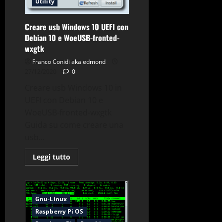
Utility
Creare usb Windows 10 UEFI con
Debian 10 e WoeUSB-fronted-
wxgtk
Franco Conidi aka edmond
27/12/2020
0
Creare usb Windows 10 in
UEFI con Debian 10 e
WoeUSB-fronted-wxgtk
Guida su come creare una
usb...
Leggi
Leggi tutto
di
più
su
Creare
usb
Windows
Gnu-Linux
10
UEFI
Raspberry Pi OS
con