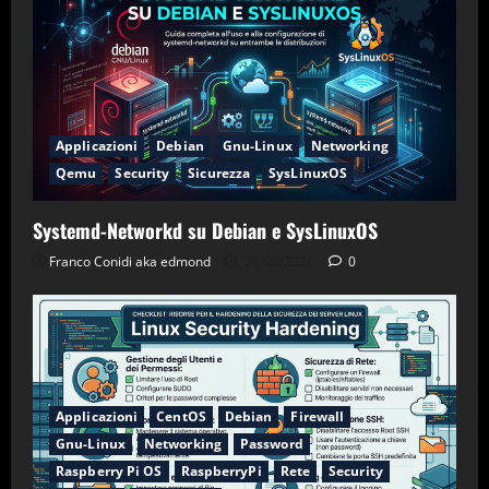
Applicazioni
Debian
Gnu-Linux
Networking
Qemu
Security
Sicurezza
SysLinuxOS
Systemd-Networkd su Debian e SysLinuxOS
Franco Conidi aka edmond
26/06/2026
0
Applicazioni
CentOS
Debian
Firewall
Gnu-Linux
Networking
Password
Raspberry Pi OS
RaspberryPi
Rete
Security