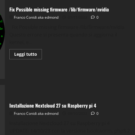
Fix Possible missing firmware /lib/firmware/nvidia
Franco Conidi aka edmond
01/11/2023
0
Fix Possible missing firmware /lib/firmware/nvidia
Questo errore si presenta quando si aggiorna il
kernel, e...
Leggi
Leggi tutto
di
più
su
Fix
Possible
missing
firmware
/lib/firmware/nvidia
Installazione Nextcloud 27 su Raspberry pi 4
Franco Conidi aka edmond
08/10/2023
0
Installazione Nextcloud 27 su Raspberry pi 4
UPDATE: 14/10/23 con la versione bookworm, php8.2