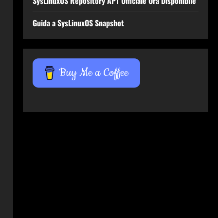
SysLinuxOS Repository APT Ufficiale Ora Disponibile
Guida a SysLinuxOS Snapshot
Buy Me a Coffee