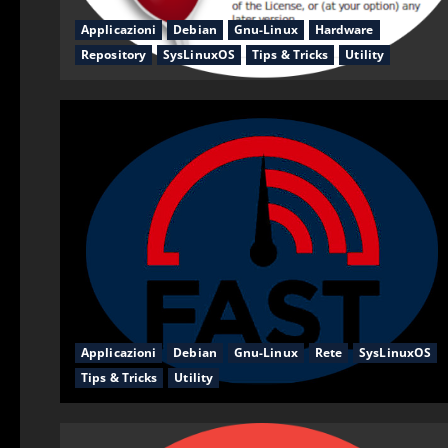
Applicazioni
Debian
Gnu-Linux
Hardware
Repository
SysLinuxOS
Tips & Tricks
Utility
Applicazioni
Debian
Gnu-Linux
Rete
SysLinuxOS
Tips & Tricks
Utility