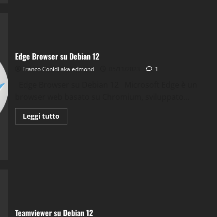
wifi
su
Debian
12
Edge Browser su Debian 12
Franco Conidi aka edmond
05/11/2023
1
Edge Browser su Debian 12 Microsoft Edge è un
browser web basato su Chromium, sviluppato...
Leggi
Leggi tutto
di
più
su
Edge
Browser
su
Debian
12
Teamviewer su Debian 12