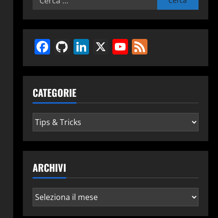
per:
Facebook
GitHub
LinkedIn
X
YouTube
Feed
CATEGORIE
Categorie
ARCHIVI
Archivi