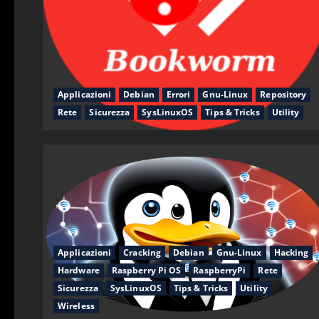
Applicazioni
Debian
Errori
Gnu-Linux
Repository
Rete
Sicurezza
SysLinuxOS
Tips & Tricks
Utility
Applicazioni
Cracking
Debian
Gnu-Linux
Hacking
Hardware
Raspberry Pi OS
RaspberryPi
Rete
Sicurezza
SysLinuxOS
Tips & Tricks
Utility
Wireless