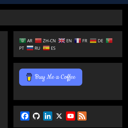
AR
ZH-CN
EN
FR
DE
PT
RU
ES
Buy Me a Coffee
Facebook
GitHub
LinkedIn
X
YouTube
Feed