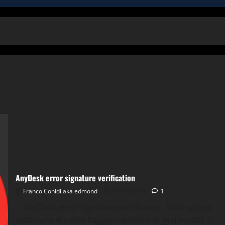
AnyDesk error signature verification
Franco Conidi aka edmond
31/12/2023
1
AnyDesk error signature verification Nelle ultime
settimane durante l’aggiornamento di SysLinuxOS il