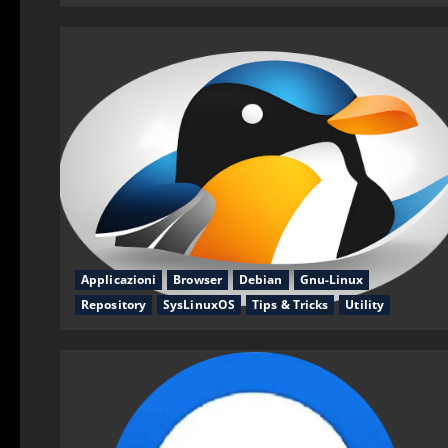
Applicazioni
Browser
Debian
Gnu-Linux
Repository
SysLinuxOS
Tips & Tricks
Utility