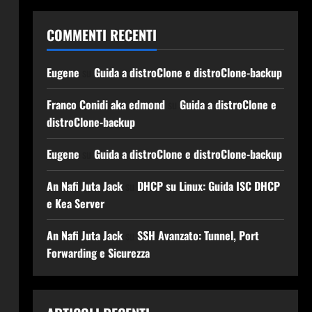
COMMENTI RECENTI
Eugene
su
Guida a distroClone e distroClone-backup
Franco Conidi aka edmond
su
Guida a distroClone e
distroClone-backup
Eugene
su
Guida a distroClone e distroClone-backup
An Nafi Juta Jack
su
DHCP su Linux: Guida ISC DHCP
e Kea Server
An Nafi Juta Jack
su
SSH Avanzato: Tunnel, Port
Forwarding e Sicurezza