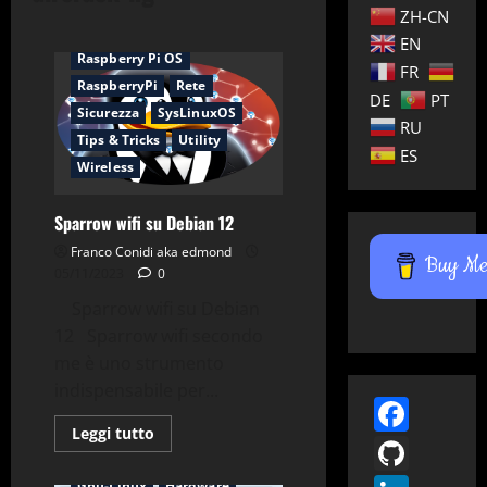
Debian
Gnu-Linux
ZH-CN
Hacking
Hardware
EN
Raspberry Pi OS
FR
RaspberryPi
Rete
DE
PT
Sicurezza
SysLinuxOS
RU
Tips & Tricks
Utility
ES
Wireless
Sparrow wifi su Debian 12
Franco Conidi aka edmond
Buy Me 
05/11/2023
0
Sparrow wifi su Debian
12 Sparrow wifi secondo
me è uno strumento
indispensabile per...
Face
Leggi
Applicazioni
Cracking
Leggi tutto
GitH
di
Cryptare
Debian
più
su
Gnu-Linux
Hardware