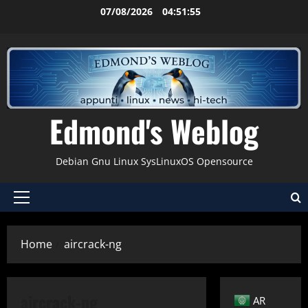
Vai
07/08/2026
04:51:55
al
contenuto
Edmond's Weblog
Debian Gnu Linux SysLinuxOS Opensource
Menu
principale
Home
aircrack-ng
Applicazioni
Cracking
aircrack-ng
AR