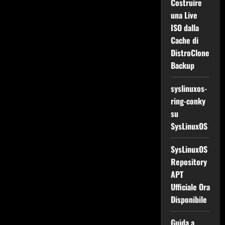
Costruire
una Live
ISO dalla
Cache di
DistroClone
Backup
syslinuxos-
ring-conky
su
SysLinuxOS
SysLinuxOS
Repository
APT
Ufficiale Ora
Disponibile
Guida a