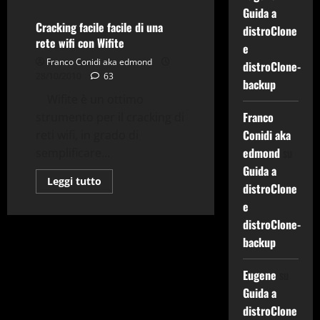
su
Guida a
(Errori)
Installare
Cracking facile facile di una
distroClone
Aircrack-
rete wifi con Wifite
ng
e
su
Franco Conidi aka edmond
Debian
distroClone-
Sid
28/10/2010
63
backup
Wifite è un ottimo
Franco
strumento per il cracking di
Conidi aka
reti wifi, in grado di
edmond
su
semplificare...
Guida a
Leggi
Leggi tutto
distroClone
di
più
e
su
Cracking
distroClone-
facile
backup
facile
di
una
rete
Eugene
su
wifi
con
Guida a
Wifite
distroClone