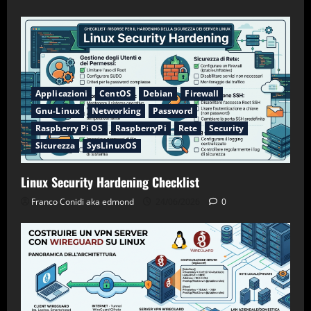
Applicazioni
CentOS
Debian
Firewall
Gnu-Linux
Networking
Password
Raspberry Pi OS
RaspberryPi
Rete
Security
Sicurezza
SysLinuxOS
Linux Security Hardening Checklist
Franco Conidi aka edmond
24/06/2026
0