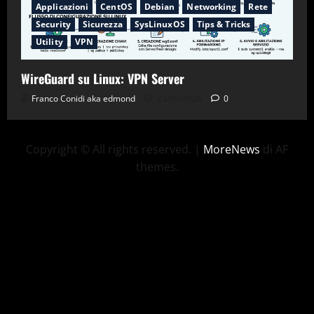
Applicazioni
CentOS
Debian
Networking
Rete
Security
Sicurezza
SysLinuxOS
Tips & Tricks
Utility
VPN
WireGuard su Linux: VPN Server
Franco Conidi aka edmond
23/06/2026
0
Copyright © All rights reserved.
|
MoreNews
di AF
themes.