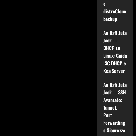
e
distroClone-
backup
An Nafi Juta
Jack
su
DHCP su
Linux: Guida
ISC DHCP e
Kea Server
An Nafi Juta
Jack
su
SSH
Avanzato:
Tunnel,
Port
Forwarding
e Sicurezza