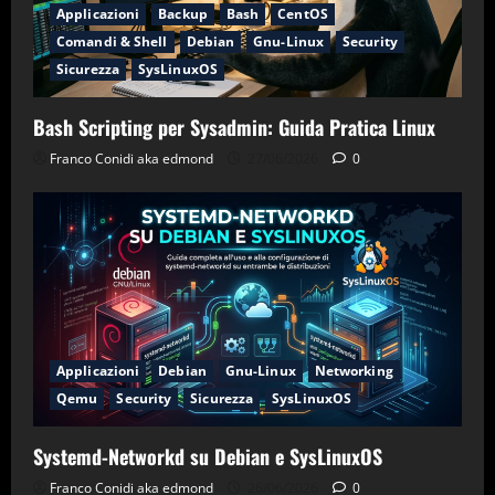
Applicazioni
Backup
Bash
CentOS
Comandi & Shell
Debian
Gnu-Linux
Security
Sicurezza
SysLinuxOS
Bash Scripting per Sysadmin: Guida Pratica Linux
Franco Conidi aka edmond
27/06/2026
0
Applicazioni
Debian
Gnu-Linux
Networking
Qemu
Security
Sicurezza
SysLinuxOS
Systemd-Networkd su Debian e SysLinuxOS
Franco Conidi aka edmond
26/06/2026
0