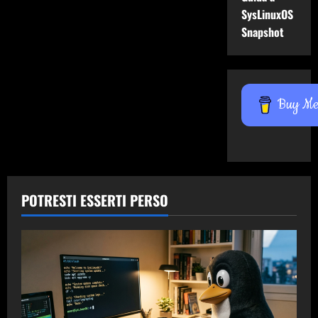
SysLinuxOS
Snapshot
Buy Me 
POTRESTI ESSERTI PERSO