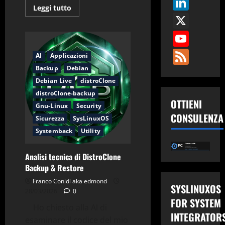
Link
Leggi
Leggi tutto
X
di
più
su
You
Guida
a
distroClone
Fee
AI
Applicazioni
e
distroClone-
Backup
Debian
backup
Debian Live
distroClone
distroClone-backup
OTTIENI
Gnu-Linux
Security
CONSULENZA
Sicurezza
SysLinuxOS
Systemback
Utility
Analisi tecnica di DistroClone
Backup & Restore
Franco Conidi aka edmond
SYSLINUXOS
28/03/2026
0
FOR SYSTEM
Ho chiesto alla AI di
INTEGRATOR
esaminare il codice del mio