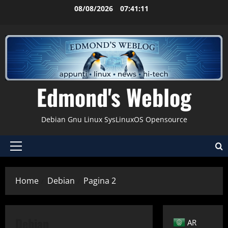
Vai
08/08/2026
07:41:12
al
contenuto
Edmond's Weblog
Debian Gnu Linux SysLinuxOS Opensource
Menu
principale
Home
Debian
Pagina 2
Debian
AR
Applicazioni
Backup