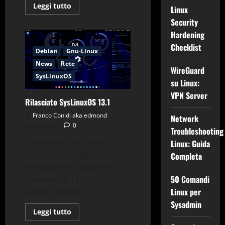
Leggi
Leggi tutto
Linux
di
più
Security
su
DHCP
Hardening
su
Checklist
Linux:
Debian
Gnu-Linux
Guida
ISC
News
Rete
DHCP
WireGuard
e
SysLinuxOS
su Linux:
Kea
Server
VPN Server
Rilasciato SysLinuxOS 13.1
Franco Conidi aka edmond
Network
28/01/2026
0
Troubleshooting
Rilasciato SysLinuxOS
Linux: Guida
13.1 Sono orgoglioso di
Completa
Applicazioni
Browser
annunciare il rilascio di
Debian
Github
50 Comandi
SysLinuxOS 13.1, un
Gnu-Linux
News
Linux per
aggiornamento di...
SysLinuxOS
Sysadmin
Tips & Tricks
Utility
Leggi
Leggi tutto
di
Yt2md