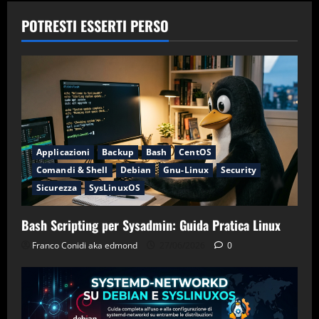
articoli
13
POTRESTI ESSERTI PERSO
Applicazioni
Backup
Bash
CentOS
Comandi & Shell
Debian
Gnu-Linux
Security
Sicurezza
SysLinuxOS
Bash Scripting per Sysadmin: Guida Pratica Linux
Franco Conidi aka edmond
27/06/2026
0