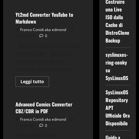
più
Costruire
su
una Live
Rilasciato
SysLinuxOS
Yt2md Converter YouTube to
ISO dalla
13.1
Markdown
Cache di
Franco Conidi aka edmond
DistroClone
23/12/2025
0
Backup
Yt2md Converter YouTube
ACC
Applicazioni
to Markdown Nel corso
syslinuxos-
Debian
Github
dello sviluppo di vari
ring-conky
Gnu-Linux
Grafica
progetti open source, mi...
su
News
SysLinuxOS
SysLinuxOS
Tips & Tricks
Leggi
Leggi tutto
di
Tv-Multimedia
Utility
più
SysLinuxOS
su
Yt2md
Repository
Converter
Advanced Comics Converter
APT
YouTube
CBZ/CBR in PDF
to
Ufficiale Ora
Markdown
Franco Conidi aka edmond
Disponibile
17/12/2025
0
Advanced Comics
Guida a