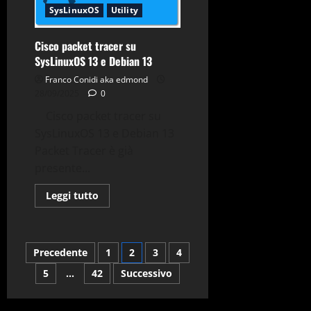
SysLinuxOS
Utility
Cisco packet tracer su
SysLinuxOS 13 e Debian 13
Franco Conidi aka edmond
28/09/2025
0
Cisco packet tracer su
SysLinuxOS 13 e Debian 13
Packet Tracer è già
presente...
Leggi
Leggi tutto
di
più
su
Cisco
packet
Paginazione
Precedente
1
2
3
4
tracer
su
SysLinuxOS
5
…
42
Successivo
degli
13
e
Debian