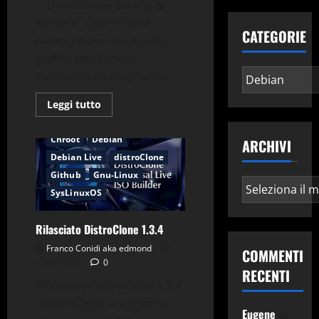
DistroClone Backup &
Restore DistroClone-
CATEGORIE
backup è uno strumento
grafico per backup
Categorie
incrementale e ripristino...
Leggi
Leggi tutto
di
Applicazioni
Backup
più
su
Chroot
Debian
ARCHIVI
DistroClone
Backup
Debian Live
distroClone
&
Restore
Github
Gnu-Linux
Archivi
SysLinuxOS
Rilasciato DistroClone 1.3.4
Franco Conidi aka edmond
COMMENTI
23/03/2026
0
RECENTI
Rilasciato DistroClone 1.3.4
DistroClone si aggiorna
Eugene
su