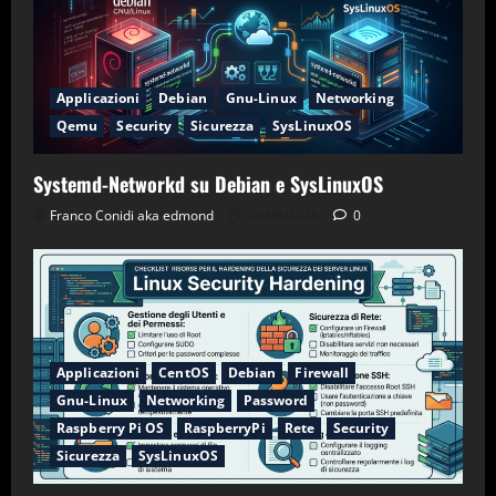
Applicazioni
Debian
Gnu-Linux
Networking
Qemu
Security
Sicurezza
SysLinuxOS
Systemd-Networkd su Debian e SysLinuxOS
Franco Conidi aka edmond
26/06/2026
0
Applicazioni
CentOS
Debian
Firewall
Gnu-Linux
Networking
Password
Raspberry Pi OS
RaspberryPi
Rete
Security
Sicurezza
SysLinuxOS