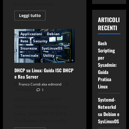
più di un semplice...
Leggi
Leggi tutto
ARTICOLI
di
più
RECENTI
su
SSH
Applicazioni
Debian
Avanzato:
Tunnel,
Rete
Security
Bash
Port
Forwarding
Sicurezza
SysLinuxOS
Scripting
e
Sicurezza
Terminale
Utility
per
Sysadmin:
DHCP su Linux: Guida ISC DHCP
Guida
e Kea Server
Pratica
Franco Conidi aka edmond
Linux
20/03/2026
1
Introduzione al DHCP
Systemd-
Server su Linux DHCP su
Networkd
Linux: Guida ISC DHCP e
su Debian e
Kea Server. Il protocollo...
SysLinuxOS