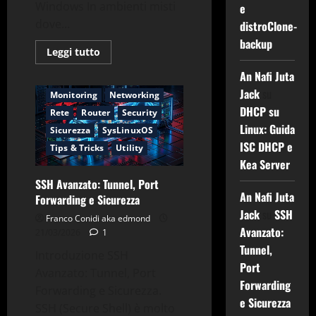
Windows In ambienti misti
e
dove...
distroClone-
backup
Applicazioni
CentOS
Leggi
Leggi tutto
Comandi & Shell
Debian
di
più
An Nafi Juta
Gnu-Linux
Hardware
su
Samba
Jack
su
Monitoring
Networking
File
DHCP su
Sharing
Rete
Router
Security
Linux
Linux: Guida
Windows
Sicurezza
SysLinuxOS
ISC DHCP e
Tips & Tricks
Utility
Kea Server
SSH Avanzato: Tunnel, Port
An Nafi Juta
Forwarding e Sicurezza
Jack
su
SSH
Franco Conidi aka edmond
Avanzato:
21/03/2026
1
Tunnel,
Introduzione SSH
Port
Avanzato: Tunnel, Port
Forwarding
Forwarding e Sicurezza.
e Sicurezza
SSH (Secure Shell) è molto