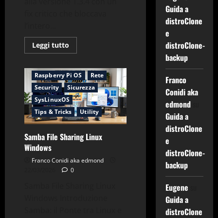
alla versione 1.3.4 con un
Guida a
fix critico che bloccava
distroClone
l’intero...
e
Applicazioni
CentOS
distroClone-
Leggi
Leggi tutto
Debian
Gnu-Linux
di
backup
più
Networking
su
Rilasciato
Raspberry Pi OS
Rete
Franco
DistroClone
1.3.4
Security
Sicurezza
Conidi aka
SysLinuxOS
edmond
su
Tips & Tricks
Utility
Guida a
distroClone
Samba File Sharing Linux
e
Windows
distroClone-
Franco Conidi aka edmond
backup
22/03/2026
0
Samba File Sharing Linux
Eugene
su
Windows Introduzione
Guida a
Samba: il Ponte tra Linux e
distroClone