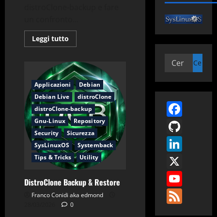
distroClone-backup e fare
un confronto...
Leggi
Leggi tutto
di
più
su
Ricerca
Analisi
per:
tecnica
di
Applicazioni
Debian
DistroClone
Backup
Debian Live
distroClone
&
Face
Restore
distroClone-backup
GitH
Gnu-Linux
Repository
Security
Sicurezza
Link
SysLinuxOS
Systemback
X
Tips & Tricks
Utility
You
DistroClone Backup & Restore
Fee
Franco Conidi aka edmond
28/03/2026
0