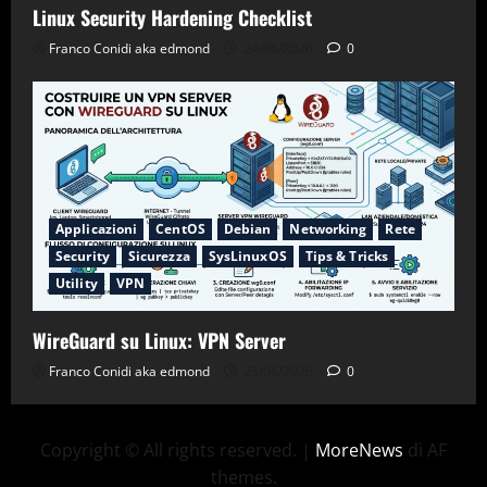
Linux Security Hardening Checklist
Franco Conidi aka edmond
24/06/2026
0
Applicazioni
CentOS
Debian
Networking
Rete
Security
Sicurezza
SysLinuxOS
Tips & Tricks
Utility
VPN
WireGuard su Linux: VPN Server
Franco Conidi aka edmond
23/06/2026
0
Copyright © All rights reserved.
|
MoreNews
di AF
themes.